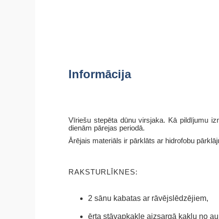
Informācija
Vīriešu stepēta dūnu virsjaka. Kā pildījumu i
dienām pārejas periodā.
Ārējais materiāls ir pārklāts ar hidrofobu pārkl
RAKSTURLĪKNES:
2 sānu kabatas ar rāvējslēdzējiem,
ērta stāvapkakle aizsargā kaklu no a