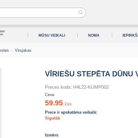
MŪSU VEIKALI
NOMA
IEPIRK
estes
Virsjakas
VĪRIEŠU STEPĒTA DŪNU 
Preces kods:
H4L22-KUMP002
Cena
59.95
Eiro
Prece ir apskatāma veikalā:
Siguldā
Izmērs