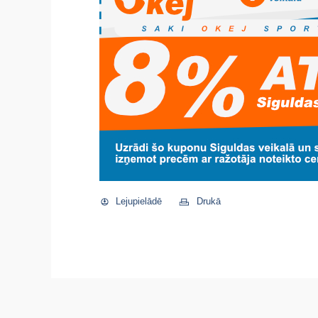
Lejupielādē
Drukā