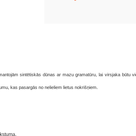
zmantojām sintētiskās dūnas ar mazu gramatūru, lai virsjaka būtu vi
ājumu, kas pasargās no nelieliem lietus nokrišņiem.
ukstuma,