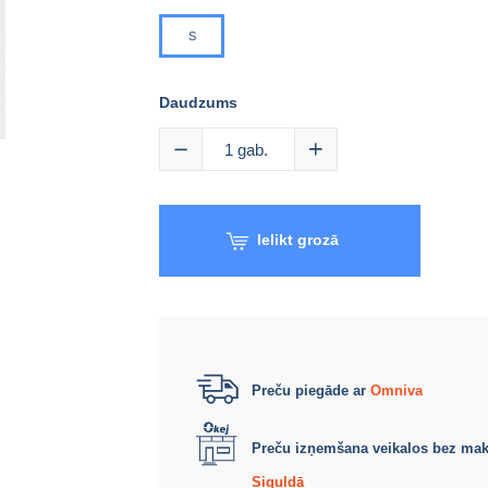
S
Daudzums
1
gab.
Ielikt grozā
Preču piegāde ar
Omniva
Preču izņemšana veikalos bez ma
Siguldā