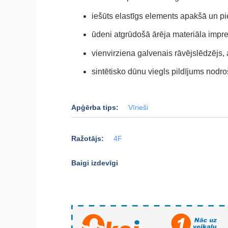
iešūts elastīgs elements apakšā un pi
ūdeni atgrūdošā ārēja materiāla impre
vienvirziena galvenais rāvējslēdzējs,
sintētisko dūnu viegls pildījums nodro
Apģērba tips:
Vīrieši
Ražotājs:
4F
Baigi izdevīgi