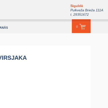
Siguldā
Pulkveža Brieža 111A
t. 29351672
0
ŠANĀS
VIRSJAKA