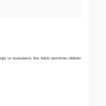
egla un iesaiņojama. Būs lieliski piemērota siltākām