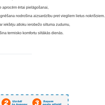
e aprocēm ērtai pielāgošanai,
gnēšana nodrošina aizsardzību pret viegliem lietus nokrišņiem.
 ar iekšēju atloku ierobežo siltuma zudumu,
šina termisko komfortu siltākās dienās.