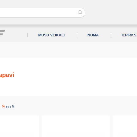
MŪSU VEIKALI
NOMA
IEPIRK
apavi
1-9
no 9