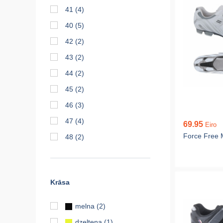
41
(4)
40
(5)
42
(2)
43
(2)
44
(2)
45
(2)
46
(3)
47
(4)
69.95
Eiro
Force Free
48
(2)
Krāsa
melna
(2)
dzeltena
(1)