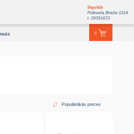
Siguldā
Pulkveža Brieža 111A
t. 29351672
0
ŠANĀS
Populārākās preces