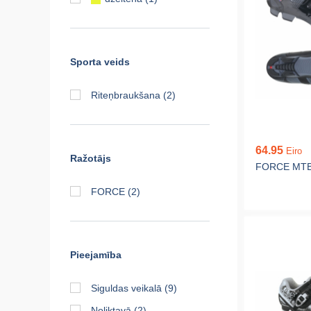
Sporta veids
Riteņbraukšana
(2)
64.95
Eiro
Ražotājs
FORCE MTB
FORCE
(2)
Pieejamība
Siguldas veikalā
(9)
Noliktavā
(2)