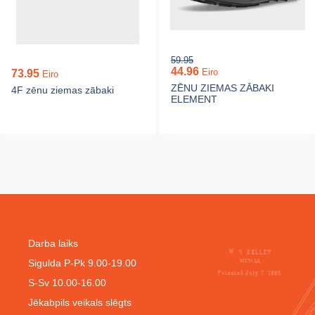
59.95
44.96
Eiro
73.95
Eiro
ZĒNU ZIEMAS ZĀBAKI
4F zēnu ziemas zābaki
ELEMENT
Darba laiks
Sigulda P-Pk 9.00-19.00
S-Sv 10.00-16.00
Jēkabpils veikals slēgts