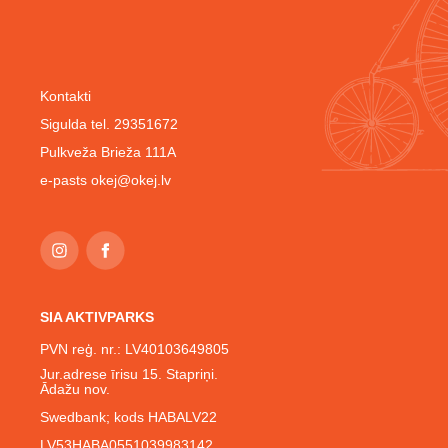
Kontakti
Sigulda tel. 29351672
Pulkveža Brieža 111A
e-pasts
okej@okej.lv
SIA AKTIVPARKS
PVN reģ. nr.: LV40103649805
Jur.adrese īrisu 15. Stapriņi.
Ādažu nov.
Swedbank; kods HABALV22
LV53HABA0551039983142