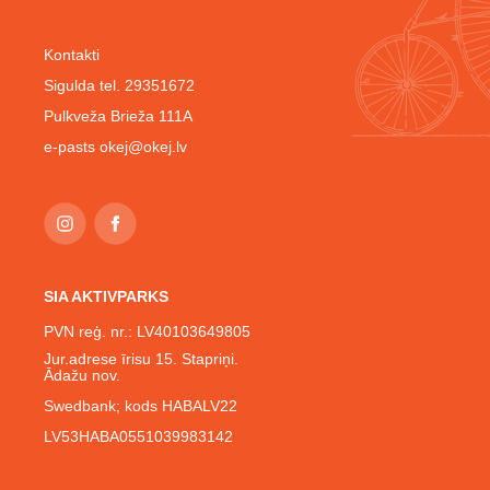
Kontakti
Sigulda tel. 29351672
Pulkveža Brieža 111A
e-pasts
okej@okej.lv
SIA AKTIVPARKS
PVN reģ. nr.: LV40103649805
Jur.adrese īrisu 15. Stapriņi.
Ādažu nov.
Swedbank; kods HABALV22
LV53HABA0551039983142