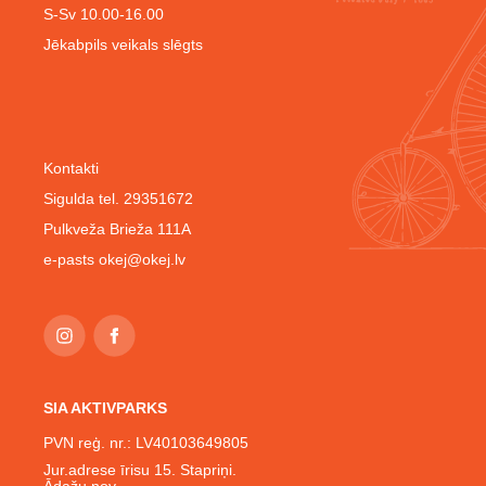
S-Sv 10.00-16.00
Jēkabpils veikals slēgts
Kontakti
Sigulda tel. 29351672
Pulkveža Brieža 111A
e-pasts
okej@okej.lv
SIA AKTIVPARKS
PVN reģ. nr.: LV40103649805
Jur.adrese īrisu 15. Stapriņi.