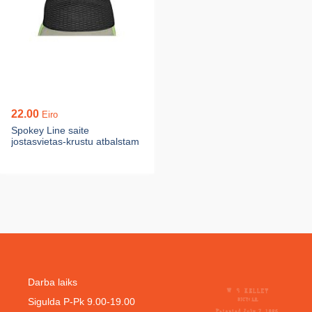
22.00
Eiro
Spokey Line saite
jostasvietas-krustu atbalstam
Darba laiks
Sigulda P-Pk 9.00-19.00