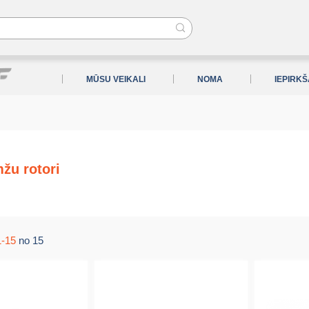
MŪSU VEIKALI
NOMA
IEPIRK
žu rotori
1-15
no 15