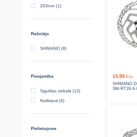
203mm
(1)
Ražotājs
SHIMANO
(8)
Pieejamība
15.95
Eiro
SHIMANO Di
SM-RT26 6-b
Siguldas veikalā
(13)
Noliktavā
(6)
Pielietojums