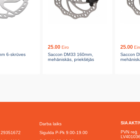
25.00
25.00
Eiro
Eir
mm 6-skrūves
Saccon DM33 160mm,
Saccon 
mehāniskās, priekšējās
mehānisk
SIA AKT
Darba laiks
PVN reģ. 
l. 29351672
Sigulda P-Pk 9.00-19.00
LV40103