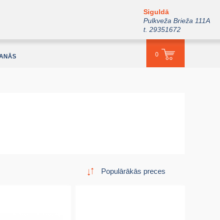
Siguldā
Pulkveža Brieža 111A
t. 29351672
0
ŠANĀS
Populārākās preces