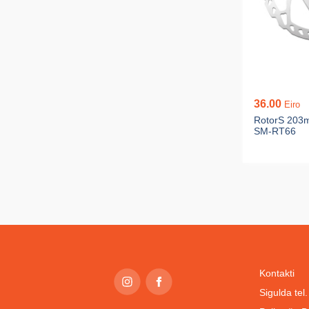
36.00
Eiro
RotorS 203
SM-RT66
Kontakti
Sigulda te