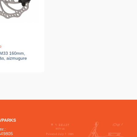
o
DM33 160mm,
ās, aizmugure
IVPARKS
nr.:
649805