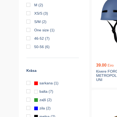
M
(2)
XS/S
(3)
S/M
(2)
One size
(1)
46-52
(7)
50-56
(6)
39.00
Eiro
Krāsa
Ķivere FOR
METROPOLIS
UNI
sarkana
(1)
balta
(7)
zaļš
(2)
zila
(2)
melna
(2)