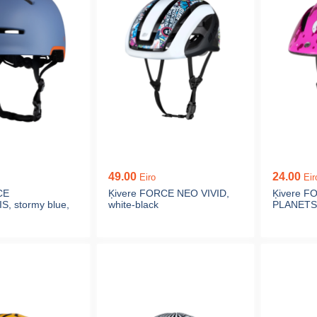
49.00
24.00
Eiro
Eir
CE
Ķivere FORCE NEO VIVID,
Ķivere F
, stormy blue,
white-black
PLANETS c