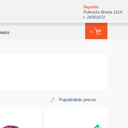
Siguldā
Pulkveža Brieža 111A
t. 29351672
0
ŠANĀS
Populārākās preces