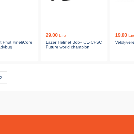
29.00
19.00
Eiro
Eir
t Pnut KinetiCore
Lazer Helmet Bob+ CE-CPSC
Veloķivere
adybug
Future world champion
2