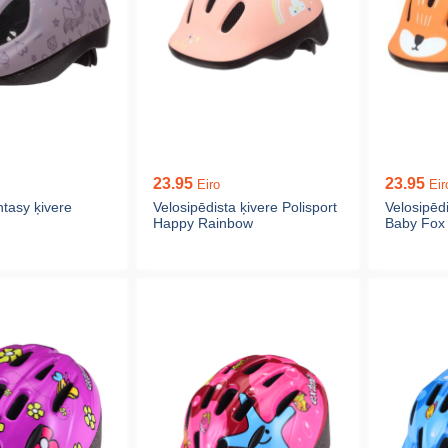
23.95
23.95
Eiro
Eir
ntasy ķivere
Velosipēdista ķivere Polisport
Velosipēdi
Happy Rainbow
Baby Fox