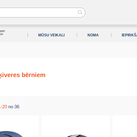
MŪSU VEIKALI
NOMA
IEPIRK
ķiveres bērniem
1-20
no 36