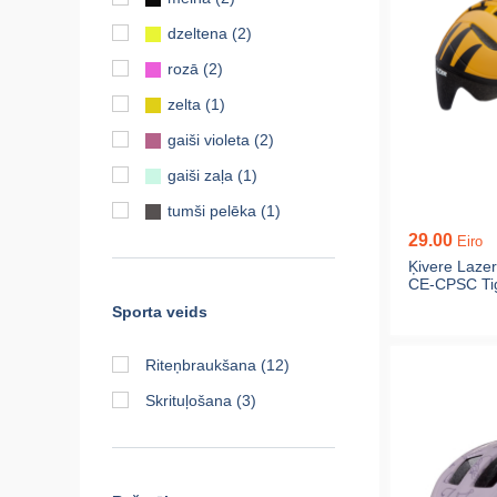
dzeltena
(2)
rozā
(2)
zelta
(1)
gaiši violeta
(2)
gaiši zaļa
(1)
tumši pelēka
(1)
29.00
Eiro
Ķivere Laze
CE-CPSC Ti
Sporta veids
Riteņbraukšana
(12)
Skrituļošana
(3)