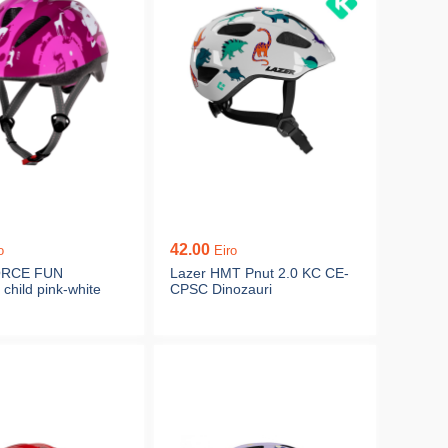
42.00
o
Eiro
ORCE FUN
Lazer HMT Pnut 2.0 KC CE-
hild pink-white
CPSC Dinozauri