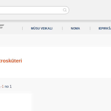
MŪSU VEIKALI
NOMA
IEPIRK
troskūteri
1-1
no 1