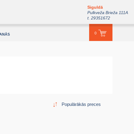
Siguldā
Pulkveža Brieža 111A
t. 29351672
0
ŠANĀS
Populārākās preces