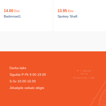
14.00
13.95
Eiro
Eiro
Badmnset1
Spokey Shaft
Darba laiks
Sigulda P-Pk 9.00-19.00
S-Sv 10.00-16.00
Jēkabpils veikals slēgts