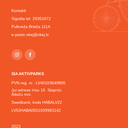
Kontakti
Sigulda tel. 29351672
Pulkveža Brieža 111A
e-pasts
okej@okej.lv
SIA AKTIVPARKS
PVN reģ. nr.: LV40103649805
Jur.adrese īrisu 15. Stapriņi.
Ādažu nov.
Swedbank; kods HABALV22
LV53HABA0551039983142
2023