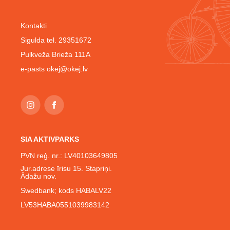
Kontakti
Sigulda tel. 29351672
Pulkveža Brieža 111A
e-pasts
okej@okej.lv
SIA AKTIVPARKS
PVN reģ. nr.: LV40103649805
Jur.adrese īrisu 15. Stapriņi.
Ādažu nov.
Swedbank; kods HABALV22
LV53HABA0551039983142