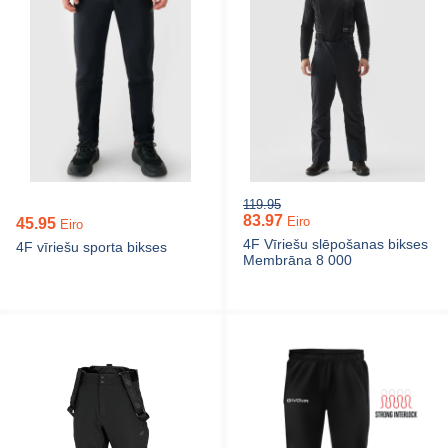
119.95
83.97
Eiro
45.95
Eiro
4F Vīriešu slēpošanas bikses
4F vīriešu sporta bikses
Membrāna 8 000