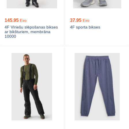
145.95
37.95
Eiro
Eiro
4F Vīriešu slēpošanas bikses
4F sporta bikses
ar bikšturiem, membrāna
10000