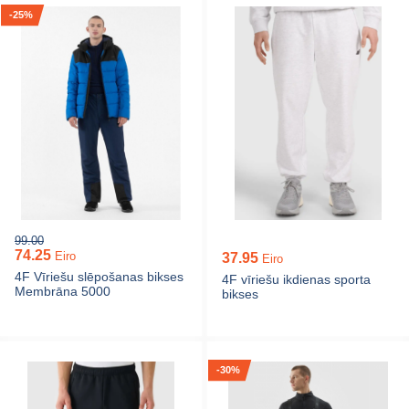
-25%
99.00
74.25
Eiro
37.95
Eiro
4F Vīriešu slēpošanas bikses
4F vīriešu ikdienas sporta
Membrāna 5000
bikses
-30%