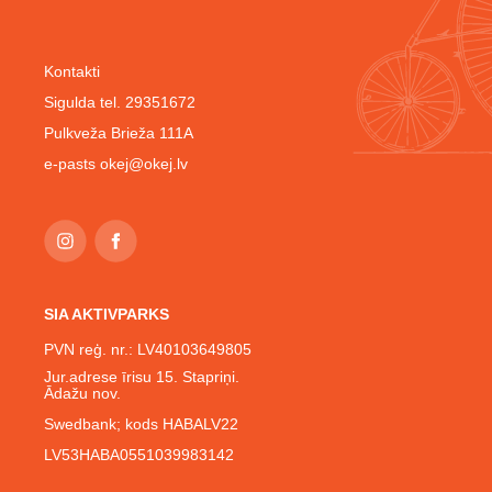
Kontakti
Sigulda tel. 29351672
Pulkveža Brieža 111A
e-pasts
okej@okej.lv
SIA AKTIVPARKS
PVN reģ. nr.: LV40103649805
Jur.adrese īrisu 15. Stapriņi.
Ādažu nov.
Swedbank; kods HABALV22
LV53HABA0551039983142