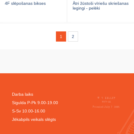
4F slēpošanas bikses
Ātri žūstoši vīriešu skriešanas
legingi - pelēki
1
2
Darba laiks
Sigulda P-Pk 9.00-19.00
S-Sv 10.00-16.00
Jēkabpils veikals slēgts