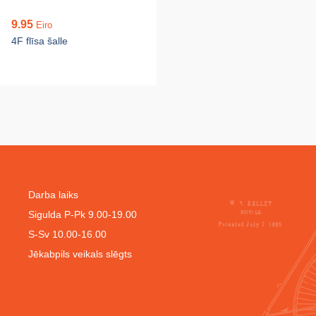
9.95
Eiro
4F flīsa šalle
Darba laiks
Sigulda P-Pk 9.00-19.00
S-Sv 10.00-16.00
Jēkabpils veikals slēgts