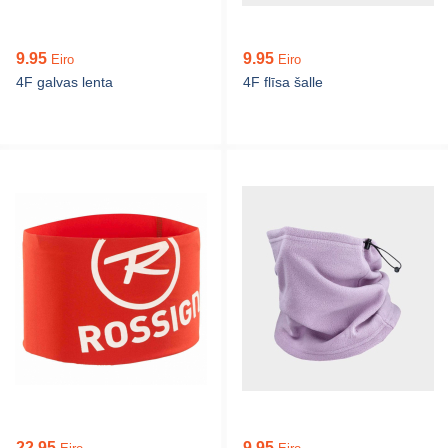
9.95
9.95
Eiro
Eiro
4F galvas lenta
4F flīsa šalle
22.95
9.95