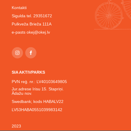
Kontakti
Sigulda tel. 29351672
Pulkveža Brieža 111A
e-pasts
okej@okej.lv
SIA AKTIVPARKS
PVN reģ. nr.: LV40103649805
Jur.adrese īrisu 15. Stapriņi.
Ādažu nov.
Swedbank; kods HABALV22
LV53HABA0551039983142
2023