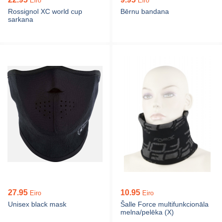
Eiro
Eiro
Rossignol XC world cup
Bērnu bandana
sarkana
27.95
10.95
Eiro
Eiro
Unisex black mask
Šalle Force multifunkcionāla
melna/pelēka (X)