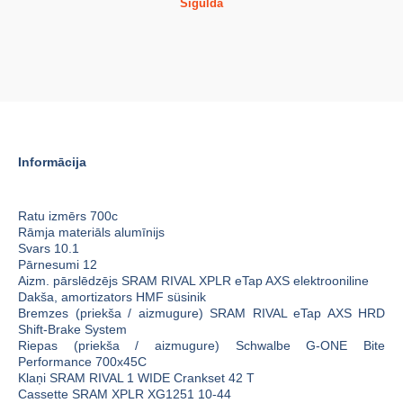
Siguldā
Informācija
Ratu izmērs 700c
Rāmja materiāls alumīnijs
Svars 10.1
Pārnesumi 12
Aizm. pārslēdzējs SRAM RIVAL XPLR eTap AXS elektrooniline
Dakša, amortizators HMF süsinik
Bremzes (priekša / aizmugure) SRAM RIVAL eTap AXS HRD
Shift-Brake System
Riepas (priekša / aizmugure) Schwalbe G-ONE Bite
Performance 700x45C
Klaņi SRAM RIVAL 1 WIDE Crankset 42 T
Cassette SRAM XPLR XG1251 10-44