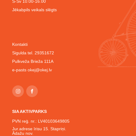
S-Sv 10.00-16.00
Jēkabpils veikals slēgts
Kontakti
Sigulda tel. 29351672
Pulkveža Brieža 111A
e-pasts
okej@okej.lv
SIA AKTIVPARKS
PVN reģ. nr.: LV40103649805
Jur.adrese īrisu 15. Stapriņi.
Ādažu nov.