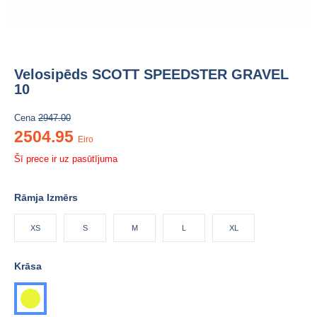
Velosipēds SCOTT SPEEDSTER GRAVEL
10
Cena
2947.00
2504.95
Eiro
Šī prece ir uz pasūtījuma
Rāmja Izmērs
XS
S
M
L
XL
Krāsa
dzeltena