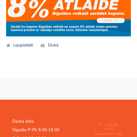
Lejupielādē
Drukā
Darba laiks
Sigulda P-Pk 9.00-19.00