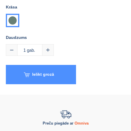
Krāsa
haki
Daudzums
1
gab.
Ielikt grozā
Preču piegāde ar
Omniva