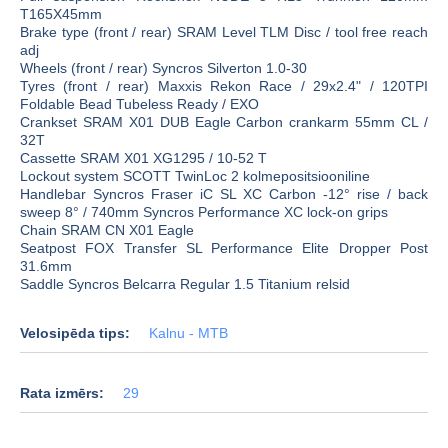
T165X45mm
Brake type (front / rear) SRAM Level TLM Disc / tool free reach
adj
Wheels (front / rear) Syncros Silverton 1.0-30
Tyres (front / rear) Maxxis Rekon Race / 29x2.4" / 120TPI
Foldable Bead Tubeless Ready / EXO
Crankset SRAM X01 DUB Eagle Carbon crankarm 55mm CL /
32T
Cassette SRAM X01 XG1295 / 10-52 T
Lockout system SCOTT TwinLoc 2 kolmepositsiooniline
Handlebar Syncros Fraser iC SL XC Carbon -12° rise / back
sweep 8° / 740mm Syncros Performance XC lock-on grips
Chain SRAM CN X01 Eagle
Seatpost FOX Transfer SL Performance Elite Dropper Post
31.6mm
Saddle Syncros Belcarra Regular 1.5 Titanium relsid
Velosipēda tips:
Kalnu - MTB
Rata izmērs:
29