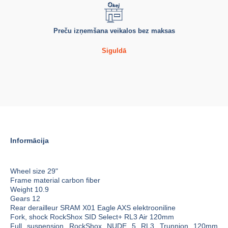
Preču izņemšana veikalos bez maksas
Siguldā
Informācija
Wheel size 29"
Frame material carbon fiber
Weight 10.9
Gears 12
Rear derailleur SRAM X01 Eagle AXS elektrooniline
Fork, shock RockShox SID Select+ RL3 Air 120mm
Full suspension RockShox NUDE 5 RL3 Trunnion 120mm