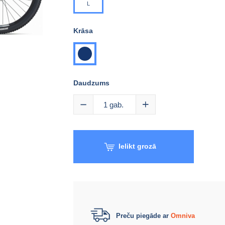
L
Krāsa
tumši
zila
Daudzums
1
gab.
Ielikt grozā
Preču piegāde ar
Omniva