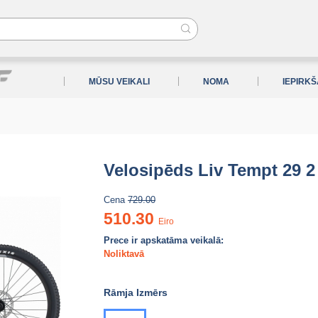
MŪSU VEIKALI
NOMA
IEPIRK
Velosipēds Liv Tempt 29 2 
Cena
729.00
510.30
Eiro
Prece ir apskatāma veikalā:
Noliktavā
Rāmja Izmērs