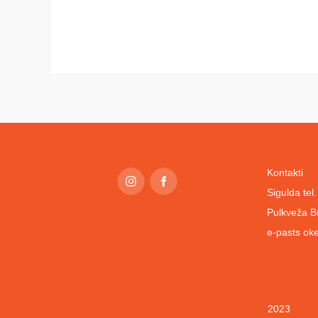
Kontakti
Sigulda te
Pulkveža B
e-pasts
oke
2023