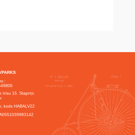
IVPARKS
nr.:
649805
 īrisu 15. Stapriņi.
v.
; kods HABALV22
A0551039983142