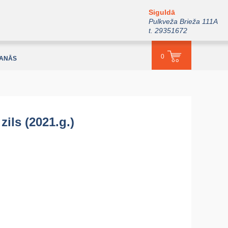
Siguldā
Pulkveža Brieža 111A
t. 29351672
0
ŠANĀS
zils (2021.g.)