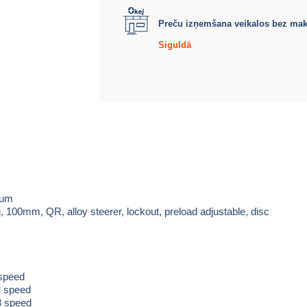
Preču izņemšana veikalos bez ma
Siguldā
num
100mm, QR, alloy steerer, lockout, preload adjustable, disc
speed
 speed
8 speed