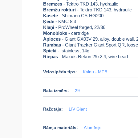
Bremzes
- Tektro TKD 143, hydraulic
Bremžu rokturi
- Tektro TKD 143, hydraulic
Kasete
- Shimano CS-HG200
Ķēde
- KMC 8.3
Klaņi
- ProWheel forged, 22/36
Monobloks
- cartridge
Aploces
- Giant GX03V 29, alloy, double wall,
Rumbas
- Giant Tracker Giant Sport QR, loose 
Spieķi
- stainless, 14g
Riepas
- Maxxis Rekon 29x2.4, wire bead
Velosipēda tips:
Kalnu - MTB
Rata izmērs:
29
Ražotājs:
LIV Giant
Rāmja materiāls:
Alumīnijs