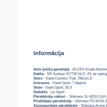
Informācija
āmis (mūža garantija)
- ALUXX-Grade Alumi
Dakša
- SR Suntour XCT30 HLO 29, air spring, 
Stūre
- Giant Connect Trail, 780x31.8
Iznesums
- Giant Sport, 7-degree
Stute
- Giant Sport, 30.9
Sēdeklis
- Liv Sport
Pārslēdzēju rokturi
- Shimano SL-M315 2x8 
Priekšējais pārslēdzējs
- Shimano FD-M315 2
Aizmugurējais pārslēdzējs
- Shimano Acera 