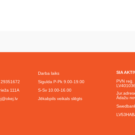
SIA AKT
Darba laiks
PVN reģ. 
l. 29351672
Sigulda P-Pk 9.00-19.00
LV40103
rieža 111A
S-Sv 10.00-16.00
Jur.adrese
Ādažu no
j@okej.lv
Jēkabpils veikals slēgts
Swedbank
LV53HAB