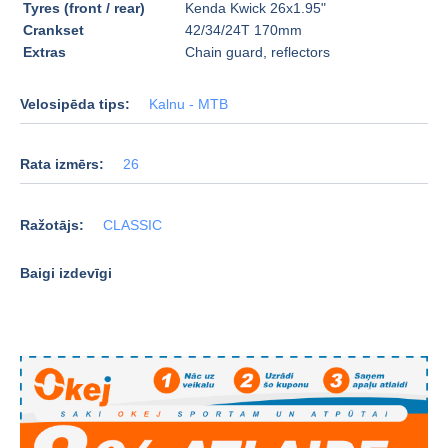
Tyres (front / rear)
Kenda Kwick 26x1.95"
Crankset
42/34/24T 170mm
Extras
Chain guard, reflectors
Velosipēda tips:
Kalnu - MTB
Rata izmērs:
26
Ražotājs:
CLASSIC
Baigi izdevīgi