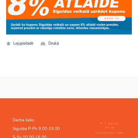
Lejupielādē
Drukā
Darba laiks
Sigulda P-Pk 9.00-19.00
S-Sv 10.00-16.00