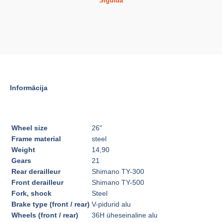
Siguldā
Informācija
Wheel size
26"
Frame material
steel
Weight
14,90
Gears
21
Rear derailleur
Shimano TY-300
Front derailleur
Shimano TY-500
Fork, shock
Steel
Brake type (front / rear)
V-pidurid alu
Wheels (front / rear)
36H üheseinaline alu