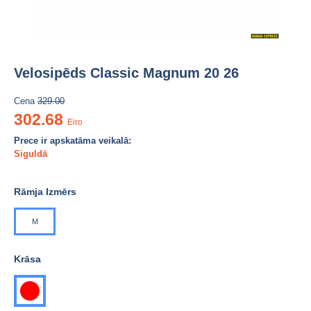
Velosipēds Classic Magnum 20 26
Cena
329.00
302.68
Eiro
Prece ir apskatāma veikalā:
Siguldā
Rāmja Izmērs
M
Krāsa
sarkana