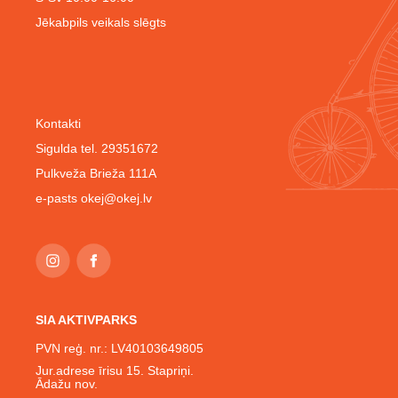
Jēkabpils veikals slēgts
Kontakti
Sigulda tel. 29351672
Pulkveža Brieža 111A
e-pasts
okej@okej.lv
SIA AKTIVPARKS
PVN reģ. nr.: LV40103649805
Jur.adrese īrisu 15. Stapriņi.
Ādažu nov.