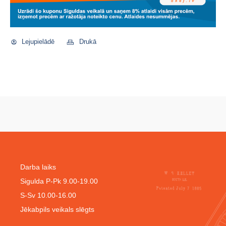
Lejupielādē
Drukā
Darba laiks
Sigulda P-Pk 9.00-19.00
S-Sv 10.00-16.00
Jēkabpils veikals slēgts