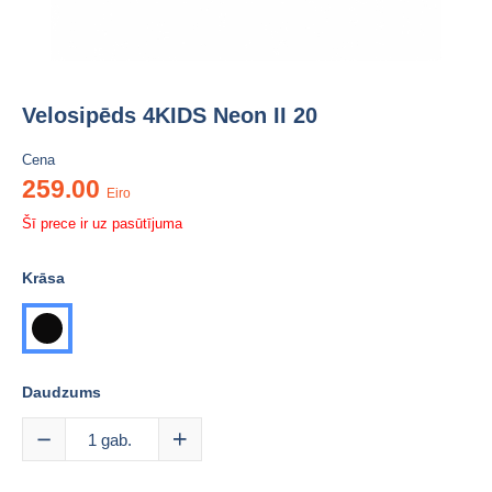
Velosipēds 4KIDS Neon II 20
Cena
259.00
Eiro
Šī prece ir uz pasūtījuma
Krāsa
melna
Daudzums
1
gab.