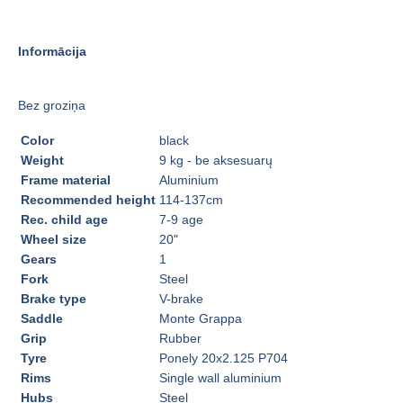
Informācija
Bez groziņa
Color
black
Weight
9 kg - be aksesuarų
Frame material
Aluminium
Recommended height
114-137cm
Rec. child age
7-9 age
Wheel size
20"
Gears
1
Fork
Steel
Brake type
V-brake
Saddle
Monte Grappa
Grip
Rubber
Tyre
Ponely 20x2.125 P704
Rims
Single wall aluminium
Hubs
Steel