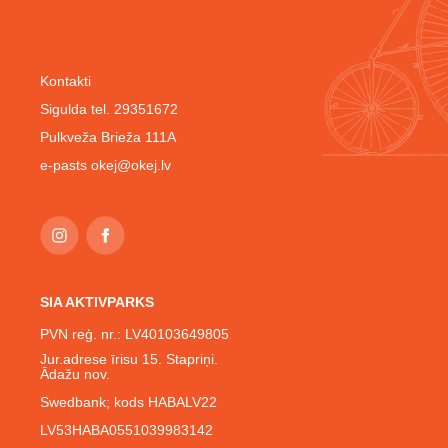
Kontakti
Sigulda tel. 29351672
Pulkveža Brieža 111A
e-pasts
okej@okej.lv
SIA AKTIVPARKS
PVN reģ. nr.: LV40103649805
Jur.adrese īrisu 15. Stapriņi.
Ādažu nov.
Swedbank; kods HABALV22
LV53HABA0551039983142