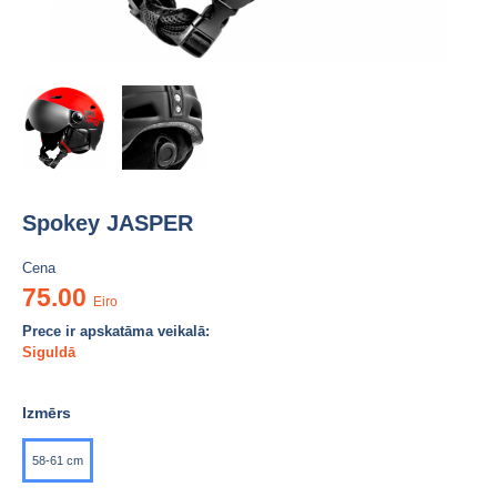
Spokey JASPER
Cena
75.00
Eiro
Prece ir apskatāma veikalā:
Siguldā
Izmērs
58-61 cm