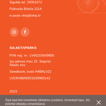
Sigulda tel. 29351672
Pulkveža Brieža 111A
e-pasts
okej@okej.lv
SIA AKTIVPARKS
PVN reģ. nr.: LV40103649805
Jur.adrese īrisu 15. Stapriņi.
Ādažu nov.
Swedbank; kods HABALV22
LV53HABA0551039983142
2023
Šajā lapā tiek izmantotas sīkdatnes (cookies). Izmantojot lapu, Jūs
piekrītat sīkdatņu izmantošanai.