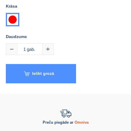
Krāsa
sarkana
Daudzums
1
gab.
Ielikt grozā
Preču piegāde ar
Omniva