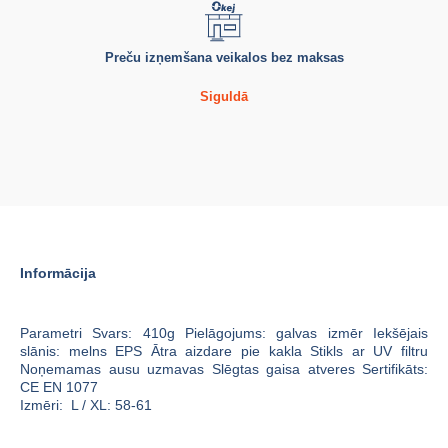
Preču izņemšana veikalos bez maksas
Siguldā
Informācija
Parametri
Svars: 410g
Pielāgojums: galvas izmēr
Iekšējais
slānis: melns EPS
Ātra aizdare pie kakla
Stikls ar UV filtru
Noņemamas ausu uzmavas
Slēgtas gaisa atveres
Sertifikāts:
CE EN 1077
Izmēri: L / XL: 58-61