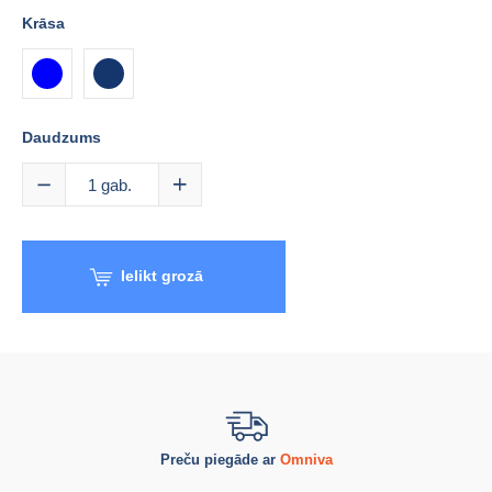
Krāsa
tumši
zila
zila
Daudzums
1
gab.
Ielikt grozā
Preču piegāde ar
Omniva