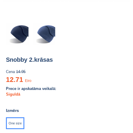
Snobby 2.krāsas
Cena
14.95
12.71
Eiro
Prece ir apskatāma veikalā:
Siguldā
Izmērs
One size