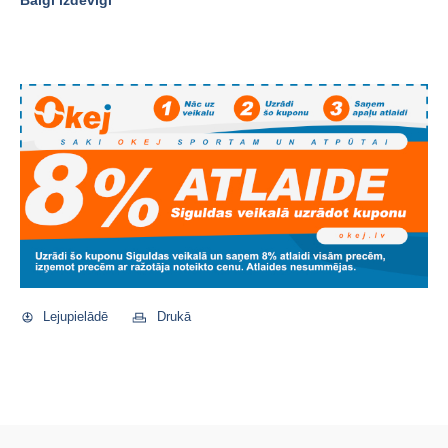
Baigi izdevīgi
Lejupielādē
Drukā