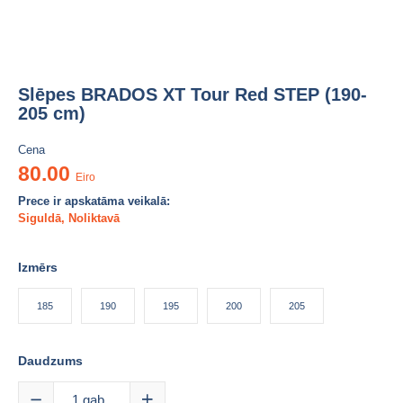
Slēpes BRADOS XT Tour Red STEP (190-
205 cm)
Cena
80.00
Eiro
Prece ir apskatāma veikalā:
Siguldā
,
Noliktavā
Izmērs
185
190
195
200
205
Daudzums
1
gab.