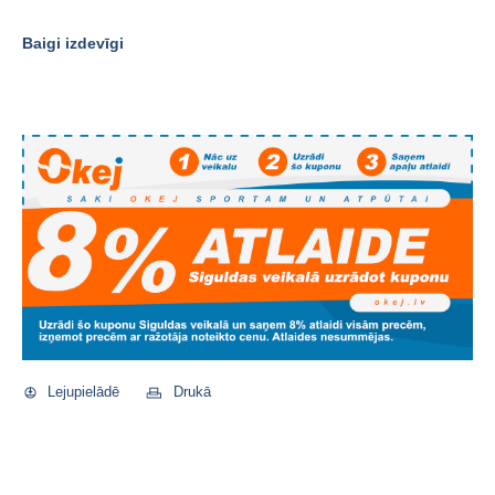
Baigi izdevīgi
Lejupielādē
Drukā