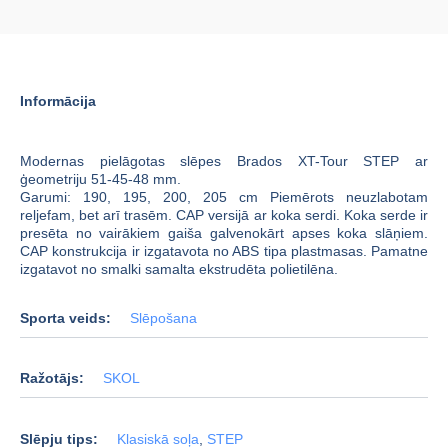
Informācija
Modernas pielāgotas slēpes Brados XT-Tour STEP ar
ģeometriju 51-45-48 mm.
Garumi: 190, 195, 200, 205 cm
Piemērots neuzlabotam
reljefam, bet arī trasēm.
CAP versijā ar koka serdi.
Koka serde ir
presēta no vairākiem gaiša galvenokārt apses koka slāņiem.
CAP konstrukcija ir izgatavota no ABS tipa plastmasas.
Pamatne
izgatavot no smalki samalta ekstrudēta polietilēna.
Sporta veids:
Slēpošana
Ražotājs:
SKOL
Slēpju tips:
Klasiskā soļa
,
STEP