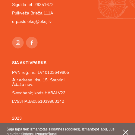
Sigulda tel. 29351672
Pulkveža Brieža 111A
e-pasts
okej@okej.lv
SIA AKTIVPARKS
PVN reģ. nr.: LV40103649805
Jur.adrese īrisu 15. Stapriņi.
Ādažu nov.
Swedbank; kods HABALV22
LV53HABA0551039983142
2023
Šajā lapā tiek izmantotas sīkdatnes (cookies). Izmantojot lapu, Jūs
piekrītat sīkdatņu izmantošanai.