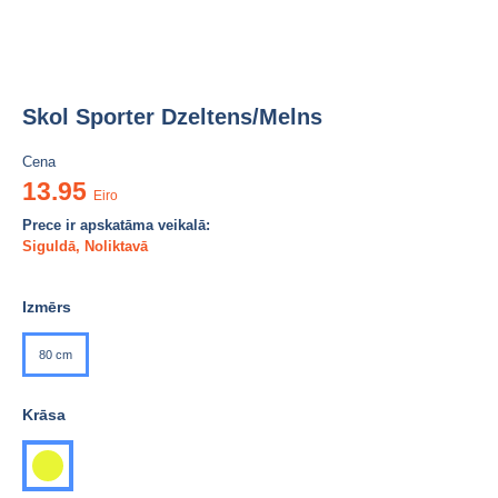
Skol Sporter Dzeltens/Melns
Cena
13.95
Eiro
Prece ir apskatāma veikalā:
Siguldā
,
Noliktavā
Izmērs
80 cm
Krāsa
dzeltena