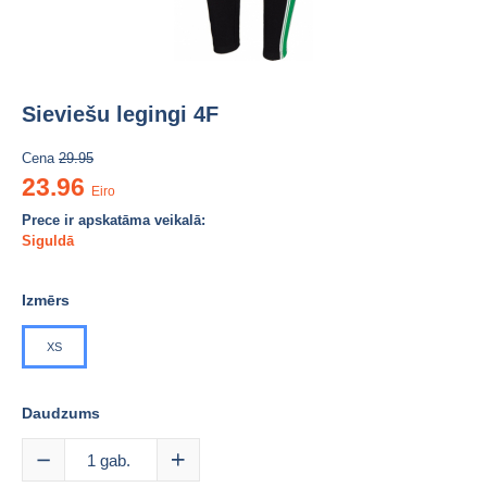
Sieviešu legingi 4F
Cena
29.95
23.96
Eiro
Prece ir apskatāma veikalā:
Siguldā
Izmērs
XS
Daudzums
1
gab.