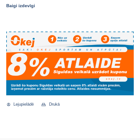
Baigi izdevīgi
Lejupielādē
Drukā