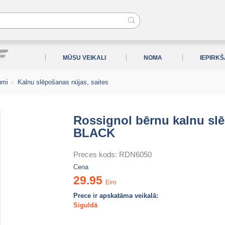
MŪSU VEIKALI
NOMA
IEPIRK
umi
Kalnu slēpošanas nūjas, saites
Rossignol bērnu kalnu sl
BLACK
Preces kods:
RDN6050
Cena
29.95
Eiro
Prece ir apskatāma veikalā:
Siguldā