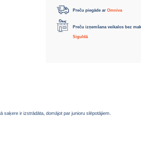
Preču piegāde ar
Omniva
Preču izņemšana veikalos bez ma
Siguldā
ā saķere ir izstrādāta, domājot par junioru slēpotājiem.