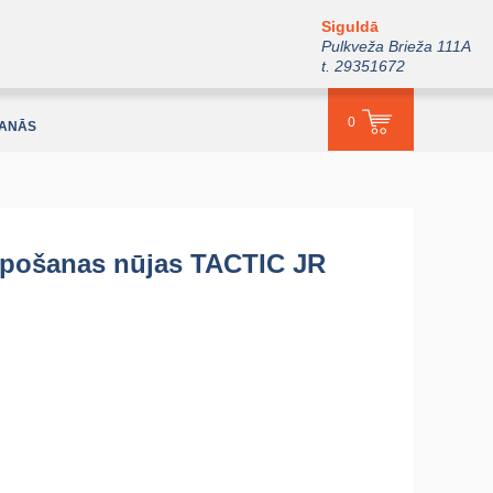
Siguldā
Pulkveža Brieža 111A
t. 29351672
0
ŠANĀS
ēpošanas nūjas TACTIC JR