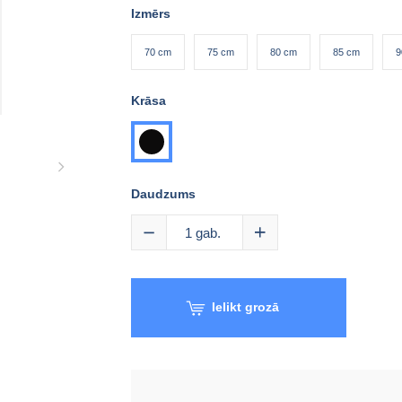
Izmērs
70 cm
75 cm
80 cm
85 cm
9
Krāsa
melna
Daudzums
1
gab.
Ielikt grozā