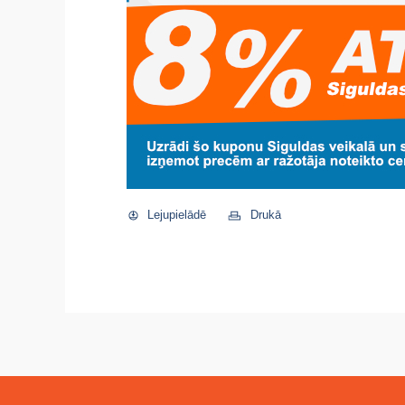
Lejupielādē
Drukā