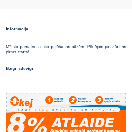
Informācija
Mīksta
pamatnes
suka
pulēšanas
bāzēm
.
Pēdējais
pieskāriens
pirms
starta
!
Baigi izdevīgi