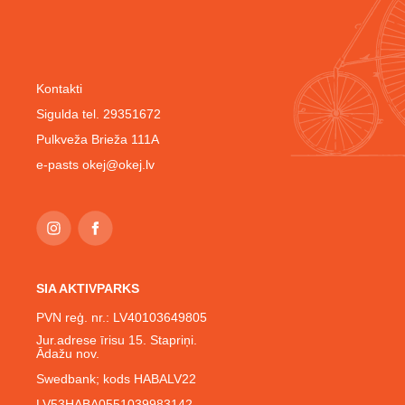
Kontakti
Sigulda tel. 29351672
Pulkveža Brieža 111A
e-pasts
okej@okej.lv
SIA AKTIVPARKS
PVN reģ. nr.: LV40103649805
Jur.adrese īrisu 15. Stapriņi.
Ādažu nov.
Swedbank; kods HABALV22
LV53HABA0551039983142