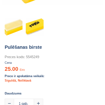
Pulēšanas birste
Preces kods: 5545249
Cena
25.00
Eiro
Prece ir apskatāma veikalā:
Siguldā
,
Noliktavā
Daudzums
1
gab.