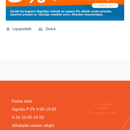
Lejupielādē
Drukā
Darba laiks
Sigulda P-Pk 9.00-19.00
S-Sv 10.00-16.00
Jēkabpils veikals slēgts