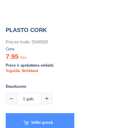
PLASTO CORK
Preces kods: 5540928
Cena
7.95
Eiro
Prece ir apskatāma veikalā:
Siguldā
,
Noliktavā
Daudzums
1
gab.
Ielikt grozā