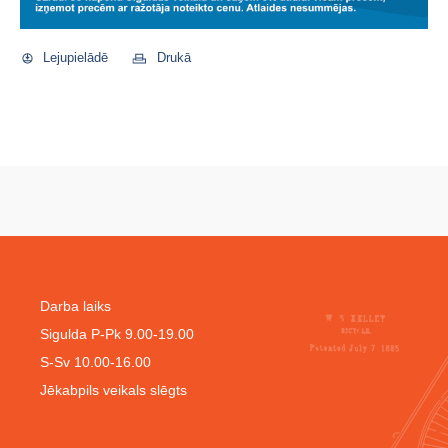
Lejupielādē
Drukā
Darba laiks
Sigulda P-Pk 9.00-19.00
S-Sv 10.00-16.00
Jēkabpils veikals slēgts