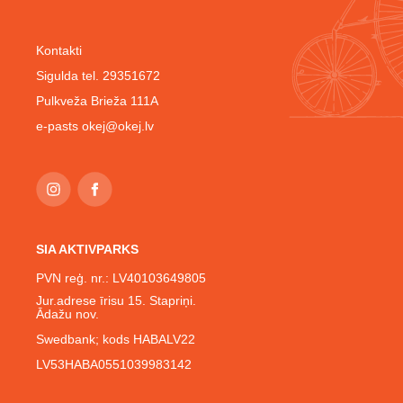
Kontakti
Sigulda tel. 29351672
Pulkveža Brieža 111A
e-pasts
okej@okej.lv
SIA AKTIVPARKS
PVN reģ. nr.: LV40103649805
Jur.adrese īrisu 15. Stapriņi.
Ādažu nov.
Swedbank; kods HABALV22
LV53HABA0551039983142