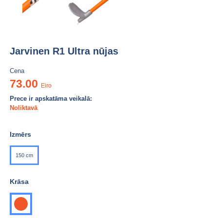
Jarvinen R1 Ultra nūjas
Cena
73.00
Eiro
Prece ir apskatāma veikalā:
Noliktavā
Izmērs
150 cm
Krāsa
oranža