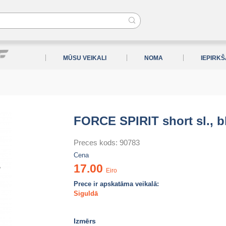
MŪSU VEIKALI
NOMA
IEPIRK
FORCE SPIRIT short sl., b
Preces kods:
90783
Cena
17.00
Eiro
Prece ir apskatāma veikalā:
Siguldā
Izmērs