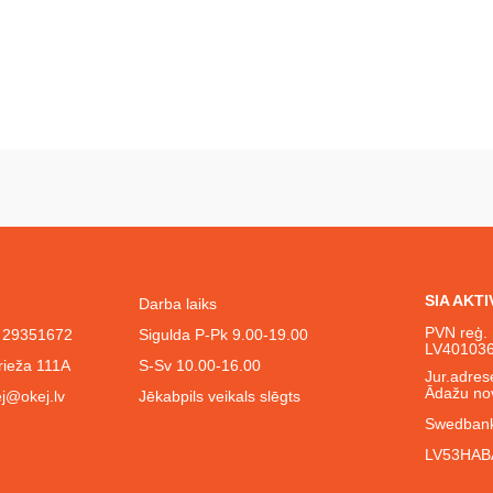
SIA AKT
Darba laiks
PVN reģ. 
l. 29351672
Sigulda P-Pk 9.00-19.00
LV40103
rieža 111A
S-Sv 10.00-16.00
Jur.adrese
Ādažu no
j@okej.lv
Jēkabpils veikals slēgts
Swedbank
LV53HAB