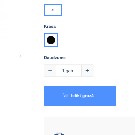
XL
Krāsa
melna
Daudzums
1
gab.
Ielikt grozā