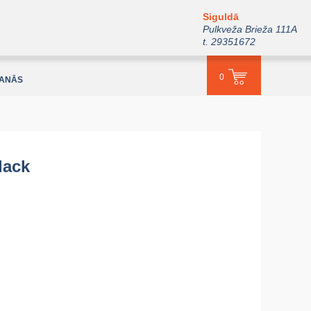
Siguldā
Pulkveža Brieža 111A
t. 29351672
0
ŠANĀS
lack