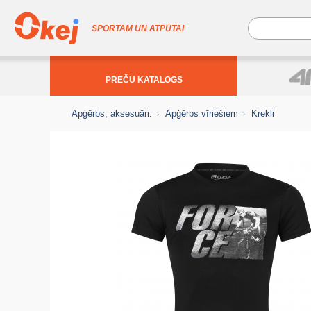
SPORTAM UN ATPŪTAI
PREČU KATALOGS
Apģērbs, aksesuāri.
Apģērbs vīriešiem
Krekli