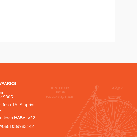
IVPARKS
nr.:
649805
 īrisu 15. Stapriņi.
v.
; kods HABALV22
A0551039983142