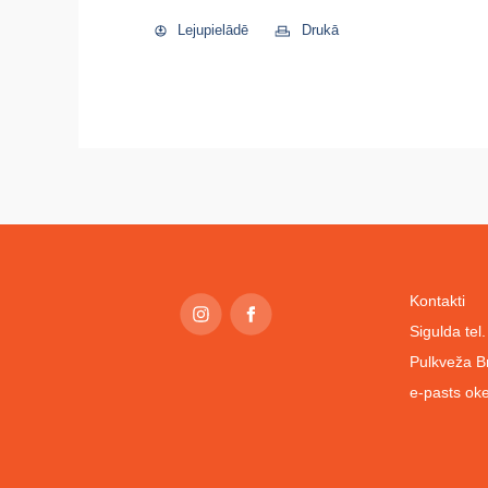
Lejupielādē
Drukā
Kontakti
Sigulda te
Pulkveža B
e-pasts
oke