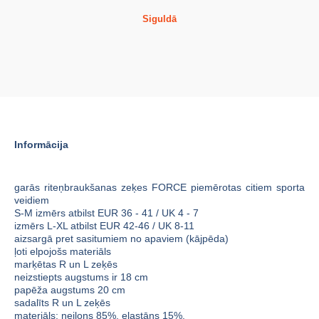
Siguldā
Informācija
garās riteņbraukšanas zeķes FORCE piemērotas citiem sporta
veidiem
S-M izmērs atbilst EUR 36 - 41 / UK 4 - 7
izmērs L-XL atbilst EUR 42-46 / UK 8-11
aizsargā pret sasitumiem no apaviem (kājpēda)
ļoti elpojošs materiāls
marķētas R un L zeķēs
neizstiepts augstums ir 18 cm
papēža augstums 20 cm
sadalīts R un L zeķēs
materiāls: neilons 85%, elastāns 15%.