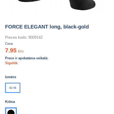
FORCE ELEGANT long, black-gold
Preces kods:
9009142
Cena
7.95
Eiro
Prece ir apskatāma veikalā:
Siguldā
Izmērs
42-46
Krāsa
melna