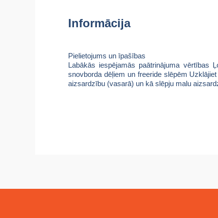
Informācija
Pielietojums un īpašības
Labākās iespējamās paātrinājuma vērtības
Ļ
snovborda dēļiem un freeride slēpēm
Uzklājiet
aizsardzību (vasarā) un kā slēpju malu aizsard