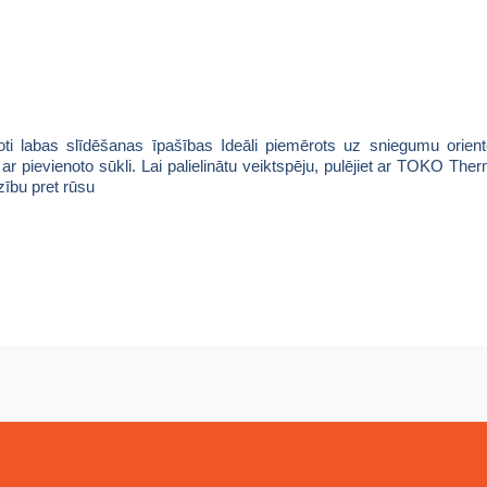
oti labas slīdēšanas īpašības
Ideāli piemērots uz sniegumu orient
 ar pievienoto sūkli.
Lai palielinātu veiktspēju, pulējiet ar TOKO Th
zību pret rūsu