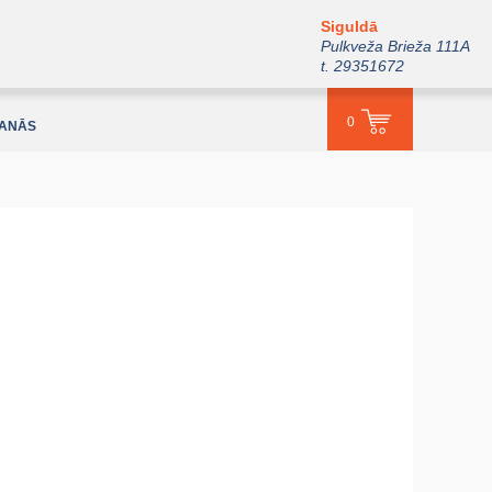
Siguldā
Pulkveža Brieža 111A
t. 29351672
0
ŠANĀS