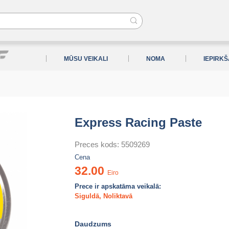
MŪSU VEIKALI
NOMA
IEPIRK
Express Racing Paste
Preces kods: 5509269
Cena
32.00
Eiro
Prece ir apskatāma veikalā:
Siguldā
,
Noliktavā
Daudzums