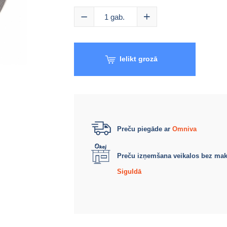
1
gab.
Ielikt grozā
Preču piegāde ar
Omniva
Preču izņemšana veikalos bez ma
Siguldā