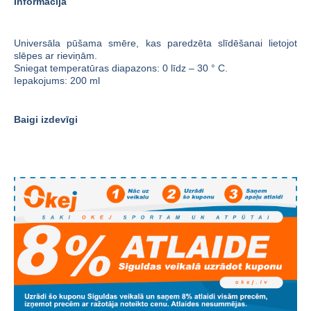
Informācija
Universāla pūšama smēre, kas paredzēta slīdēšanai lietojot
slēpes ar rieviņām.
Sniegat temperatūras diapazons: 0 līdz – 30 ° C.
Iepakojums: 200 ml
Baigi izdevīgi