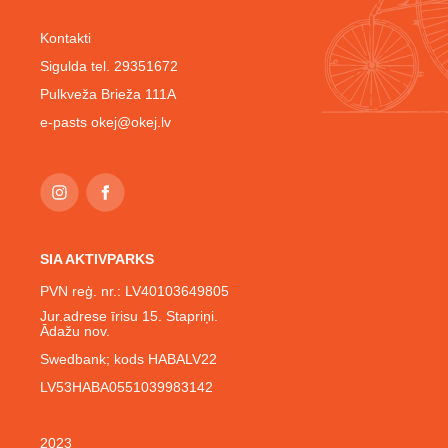
Kontakti
Sigulda tel. 29351672
Pulkveža Brieža 111A
e-pasts
okej@okej.lv
SIA AKTIVPARKS
PVN reģ. nr.: LV40103649805
Jur.adrese īrisu 15. Stapriņi.
Ādažu nov.
Swedbank; kods HABALV22
LV53HABA0551039983142
2023