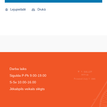
Lejupielādē
Drukā
Darba laiks
Sigulda P-Pk 9.00-19.00
S-Sv 10.00-16.00
Jēkabpils veikals slēgts