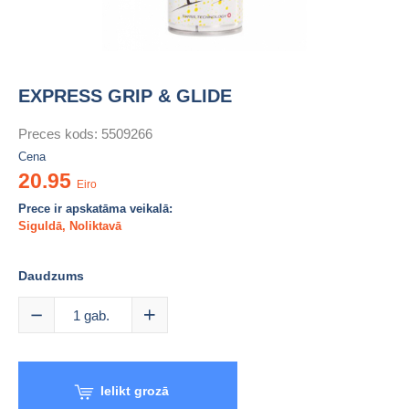
EXPRESS GRIP & GLIDE
Preces kods: 5509266
Cena
20.95
Eiro
Prece ir apskatāma veikalā:
Siguldā
,
Noliktavā
Daudzums
1
gab.
Ielikt grozā