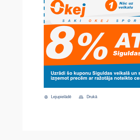
Lejupielādē
Drukā