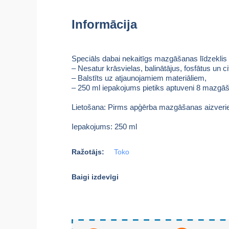
Informācija
Speciāls dabai nekaitīgs mazgāšanas līdzeklis
– Nesatur krāsvielas, balinātājus, fosfātus un cit
– Balstīts uz atjaunojamiem materiāliem,
– 250 ml iepakojums pietiks aptuveni 8 mazgā
Lietošana: Pirms apģērba mazgāšanas aizveriet v
Iepakojums: 250 ml
Ražotājs:
Toko
Baigi izdevīgi