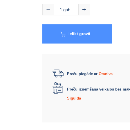
1
gab.
Ielikt grozā
Preču piegāde ar
Omniva
Preču izņemšana veikalos bez ma
Siguldā