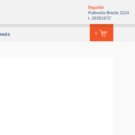
Siguldā
Pulkveža Brieža 111A
t. 29351672
0
ŠANĀS