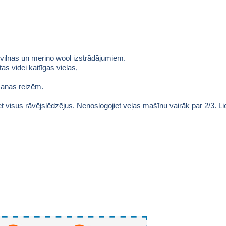
 vilnas un merino wool izstrādājumiem.
as videi kaitīgas vielas,
šanas reizēm.
isus rāvējslēdzējus. Nenoslogojiet veļas mašīnu vairāk par 2/3. Lieto