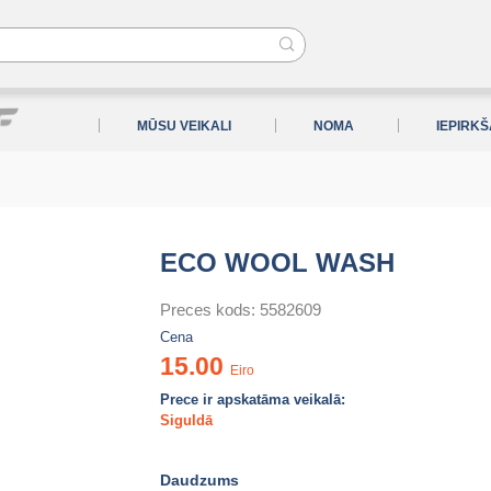
MŪSU VEIKALI
NOMA
IEPIRK
ECO WOOL WASH
Preces kods: 5582609
Cena
15.00
Eiro
Prece ir apskatāma veikalā:
Siguldā
Daudzums