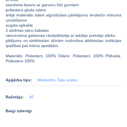
standarta fasons ar garumu līdz gurniem
poliestera gluda odere
ārējā materiāla ūdeni atgrūdošais pārklājums ierobežo mitruma
uzsūkšanos
augsta apkakle
2 atvērtas sānu kabatas
vienvirziena galvenais rāvējslēdzējs ar iekšējo pretvēja atloku
pildījums no sintētiskām dūnām nodrošina atbilstošas izolācijas
īpašības pat mitros apstākļos
Materiāls: Poliesters 100% Odere: Poliesters 100% Pildviela:
Poliesters 100%
Apģērba tips:
Meitenēm
,
Īsās vestes
Ražotājs:
4F
Baigi izdevīgi