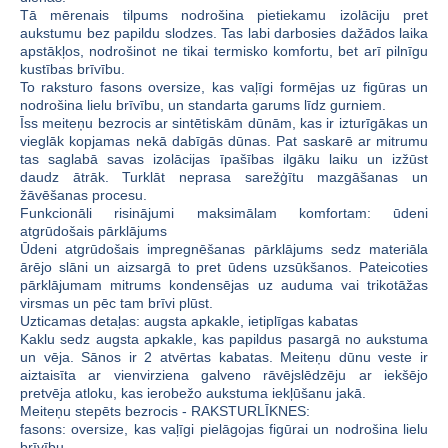
Tā mērenais tilpums nodrošina pietiekamu izolāciju pret
aukstumu bez papildu slodzes. Tas labi darbosies dažādos laika
apstākļos, nodrošinot ne tikai termisko komfortu, bet arī pilnīgu
kustības brīvību.
To raksturo fasons oversize, kas vaļīgi formējas uz figūras un
nodrošina lielu brīvību, un standarta garums līdz gurniem.
Īss meiteņu bezrocis ar sintētiskām dūnām, kas ir izturīgākas un
vieglāk kopjamas nekā dabīgās dūnas. Pat saskarē ar mitrumu
tas saglabā savas izolācijas īpašības ilgāku laiku un izžūst
daudz ātrāk. Turklāt neprasa sarežģītu mazgāšanas un
žāvēšanas procesu.
Funkcionāli risinājumi maksimālam komfortam: ūdeni
atgrūdošais pārklājums
Ūdeni atgrūdošais impregnēšanas pārklājums sedz materiāla
ārējo slāni un aizsargā to pret ūdens uzsūkšanos. Pateicoties
pārklājumam mitrums kondensējas uz auduma vai trikotāžas
virsmas un pēc tam brīvi plūst.
Uzticamas detaļas: augsta apkakle, ietiplīgas kabatas
Kaklu sedz augsta apkakle, kas papildus pasargā no aukstuma
un vēja. Sānos ir 2 atvērtas kabatas. Meiteņu dūnu veste ir
aiztaisīta ar vienvirziena galveno rāvējslēdzēju ar iekšējo
pretvēja atloku, kas ierobežo aukstuma iekļūšanu jakā.
Meiteņu stepēts bezrocis - RAKSTURLĪKNES:
fasons: oversize, kas vaļīgi pielāgojas figūrai un nodrošina lielu
brīvību