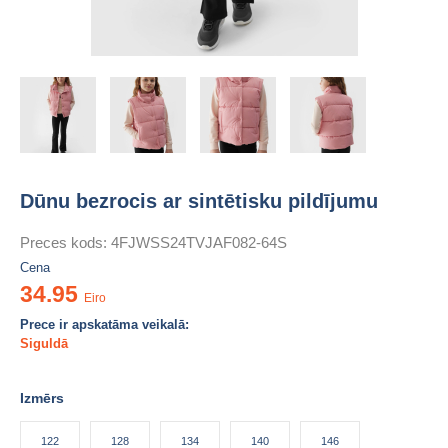
Dūnu bezrocis ar sintētisku pildījumu
Preces kods:
4FJWSS24TVJAF082-64S
Cena
34.95
Eiro
Prece ir apskatāma veikalā:
Siguldā
Izmērs
122
128
134
140
146