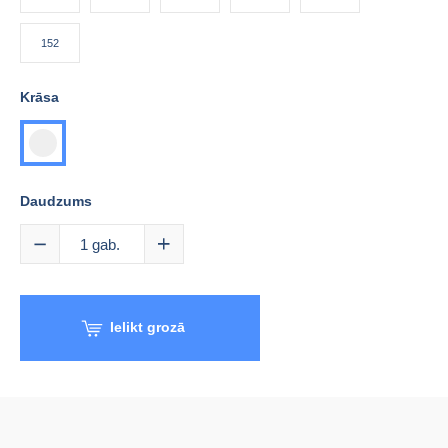
152
Krāsa
Koraļļu
rozā
Daudzums
1
gab.
Ielikt grozā