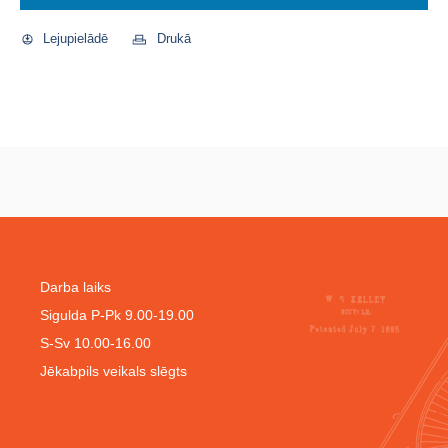
Lejupielādē
Drukā
Darba laiks
Sigulda P-Pk 9.00-19.00
S-Sv 10.00-16.00
Jēkabpils veikals slēgts