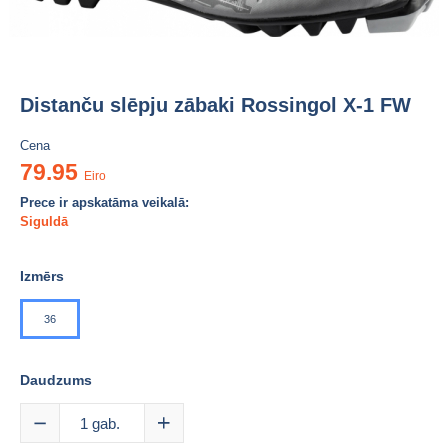
Distanču slēpju zābaki Rossingol X-1 FW
Cena
79.95
Eiro
Prece ir apskatāma veikalā:
Siguldā
Izmērs
36
Daudzums
1
gab.