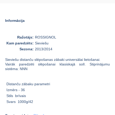
Informācija
Ražotājs:
ROSSIGNOL
Kam paredzēts:
Sieviešu
Sezona:
2013/2014
Sieviešu distanču slēpošanas zābaki universālai lietošanai.
Vairāk paredzēti slēpošanai klasiskajā solī. Stiprinājumu
sistēma: NNN
Distanču zābaku parametri
Izmērs - 36
Stils brīvais
Svars 1000g/42