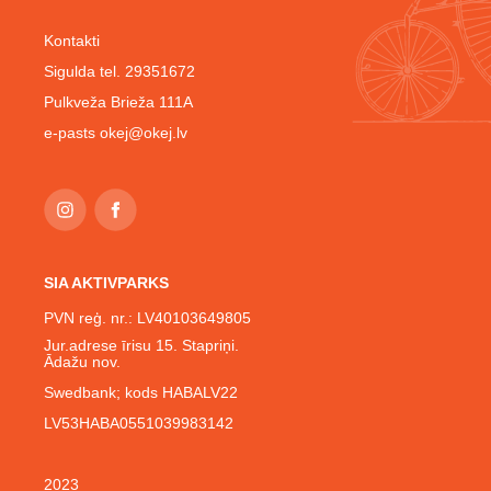
Kontakti
Sigulda tel. 29351672
Pulkveža Brieža 111A
e-pasts
okej@okej.lv
SIA AKTIVPARKS
PVN reģ. nr.: LV40103649805
Jur.adrese īrisu 15. Stapriņi.
Ādažu nov.
Swedbank; kods HABALV22
LV53HABA0551039983142
2023