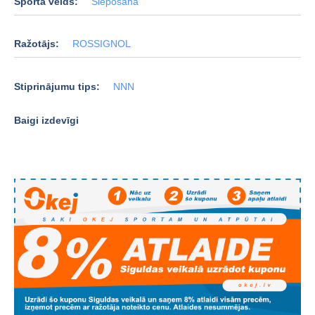
Sporta veids:
Slēpošana
Ražotājs:
ROSSIGNOL
Stiprinājumu tips:
NNN
Baigi izdevīgi