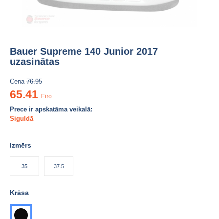
Bauer Supreme 140 Junior 2017
uzasinātas
Cena
76.95
65.41
Eiro
Prece ir apskatāma veikalā:
Siguldā
Izmērs
35
37.5
Krāsa
melna