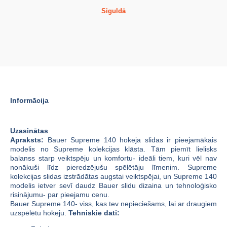
Siguldā
Informācija
Uzasinātas
Apraksts:
Bauer Supreme 140 hokeja slidas ir pieejamākais
modelis no Supreme kolekcijas klāsta. Tām piemīt lielisks
balanss starp veiktspēju un komfortu- ideāli tiem, kuri vēl nav
nonākuši līdz pieredzējušu spēlētāju līmenim. Supreme
kolekcijas slidas izstrādātas augstai veiktspējai, un Supreme 140
modelis ietver sevī daudz Bauer slidu dizaina un tehnoloģisko
risinājumu- par pieejamu cenu.
Bauer Supreme 140- viss, kas tev nepieciešams, lai ar draugiem
uzspēlētu hokeju.
Tehniskie dati: