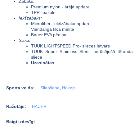
Zābaks:
Premium nylon - ārējā apdare
TPR- pazole
Iekšzābaks:
Microfiber- iekšzābaka apdare
Viendaļīga filca mēlīte
Bauer EVA pēdiņa
Sliece:
TUUK LIGHTSPEED Pro- slieces ietvars
TUUK Super Stainless Steel- nerūsējošā tērauda
sliece
Uzasinātas
Sporta veids:
Slidošana
,
Hokejs
Ražotājs:
BAUER
Baigi izdevīgi