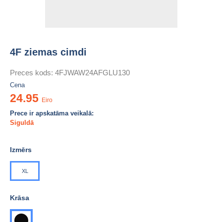
4F ziemas cimdi
Preces kods:
4FJWAW24AFGLU130
Cena
24.95
Eiro
Prece ir apskatāma veikalā:
Siguldā
Izmērs
XL
Krāsa
melna