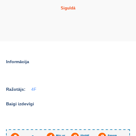
Siguldā
Informācija
Ražotājs:
4F
Baigi izdevīgi