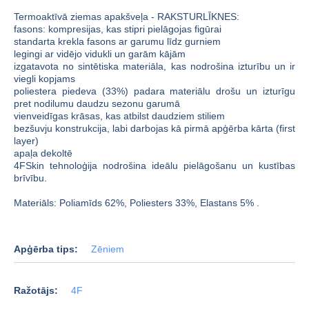
Termoaktīvā ziemas apakšveļa - RAKSTURLĪKNES:
fasons: kompresijas, kas stipri pielāgojas figūrai
standarta krekla fasons ar garumu līdz gurniem
legingi ar vidējo vidukli un garām kājām
izgatavota no sintētiska materiāla, kas nodrošina izturību un ir
viegli kopjams
poliestera piedeva (33%) padara materiālu drošu un izturīgu
pret nodilumu daudzu sezonu garumā
vienveidīgas krāsas, kas atbilst daudziem stiliem
bezšuvju konstrukcija, labi darbojas kā pirmā apģērba kārta (first
layer)
apaļa dekoltē
4FSkin tehnoloģija nodrošina ideālu pielāgošanu un kustības
brīvību.
Materiāls: Poliamīds 62%, Poliesters 33%, Elastans 5% .
Apģērba tips:
Zēniem
Ražotājs:
4F