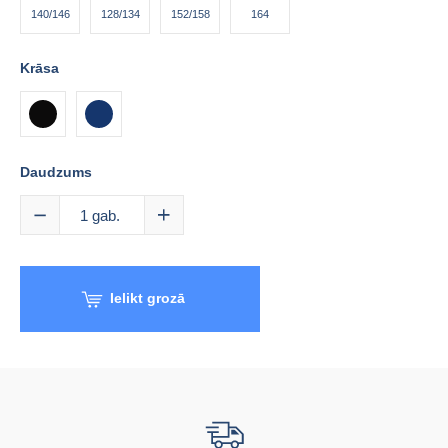
140/146
128/134
152/158
164
Krāsa
tumši
melna
zila
Daudzums
1
gab.
Ielikt grozā