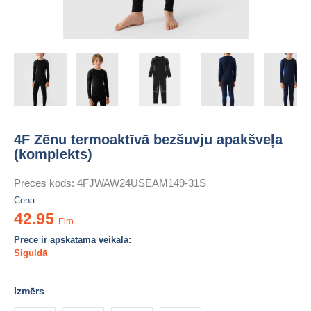
4F Zēnu termoaktīvā bezšuvju apakšveļa
(komplekts)
Preces kods:
4FJWAW24USEAM149-31S
Cena
42.95
Eiro
Prece ir apskatāma veikalā:
Siguldā
Izmērs