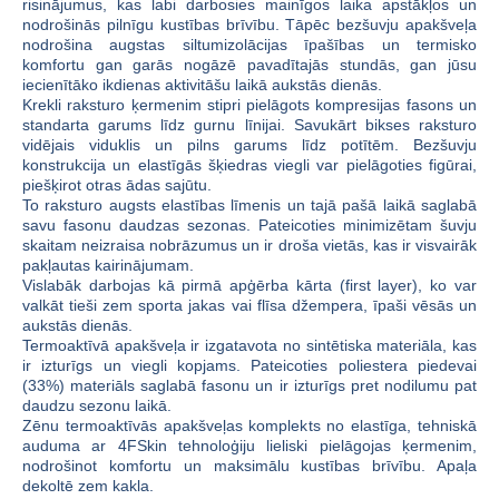
risinājumus, kas labi darbosies mainīgos laika apstākļos un
nodrošinās pilnīgu kustības brīvību. Tāpēc bezšuvju apakšveļa
nodrošina augstas siltumizolācijas īpašības un termisko
komfortu gan garās nogāzē pavadītajās stundās, gan jūsu
iecienītāko ikdienas aktivitāšu laikā aukstās dienās.
Krekli raksturo ķermenim stipri pielāgots kompresijas fasons un
standarta garums līdz gurnu līnijai. Savukārt bikses raksturo
vidējais viduklis un pilns garums līdz potītēm. Bezšuvju
konstrukcija un elastīgās šķiedras viegli var pielāgoties figūrai,
piešķirot otras ādas sajūtu.
To raksturo augsts elastības līmenis un tajā pašā laikā saglabā
savu fasonu daudzas sezonas. Pateicoties minimizētam šuvju
skaitam neizraisa nobrāzumus un ir droša vietās, kas ir visvairāk
pakļautas kairinājumam.
Vislabāk darbojas kā pirmā apģērba kārta (first layer), ko var
valkāt tieši zem sporta jakas vai flīsa džempera, īpaši vēsās un
aukstās dienās.
Termoaktīvā apakšveļa ir izgatavota no sintētiska materiāla, kas
ir izturīgs un viegli kopjams. Pateicoties poliestera piedevai
(33%) materiāls saglabā fasonu un ir izturīgs pret nodilumu pat
daudzu sezonu laikā.
Zēnu termoaktīvās apakšveļas komplekts no elastīga, tehniskā
auduma ar 4FSkin tehnoloģiju lieliski pielāgojas ķermenim,
nodrošinot komfortu un maksimālu kustības brīvību. Apaļa
dekoltē zem kakla.