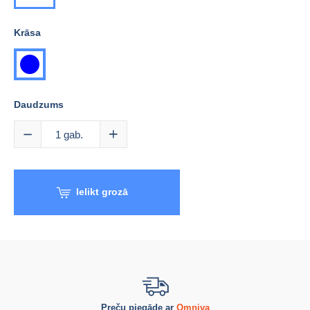
Krāsa
zila
Daudzums
1
gab.
Ielikt grozā
Preču piegāde ar
Omniva