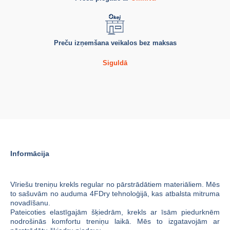
Preču izņemšana veikalos bez maksas
Siguldā
Informācija
Vīriešu treniņu krekls regular no pārstrādātiem materiāliem. Mēs
to sašuvām no auduma 4FDry tehnoloģijā, kas atbalsta mitruma
novadīšanu.
Pateicoties elastīgajām šķiedrām, krekls ar īsām piedurknēm
nodrošinās komfortu treniņu laikā. Mēs to izgatavojām ar