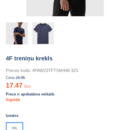
4F treniņu krekls
Preces kods:
4FAW23TFTSM448 32S
Cena
24.95
17.47
Eiro
Prece ir apskatāma veikalā:
Siguldā
Izmērs
XXL