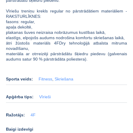
pārstrādātu šķiedru piedevu.
Vīriešu treniņu krekls regular no pārstrādātiem materiāliem -
RAKSTURLĪKNES:
fasons: regular,
apaļa dekoltē,
plakanas šuves neizraisa nobrāzumus kustības laikā,
elastīgs, elpojošs audums nodrošina komfortu skriešanas laikā,
ātri žūstošs materiāls 4FDry tehnoloģijā atbalsta mitruma
novadīšanu,
materiāla ar otrreizēji pārstrādātu šķiedru piedevu (galvenais
audums satur 90 % pārstrādāta poliestera).
Sporta veids:
Fitness
,
Skriešana
Apģērba tips:
Vīrieši
Ražotājs:
4F
Baigi izdevīgi