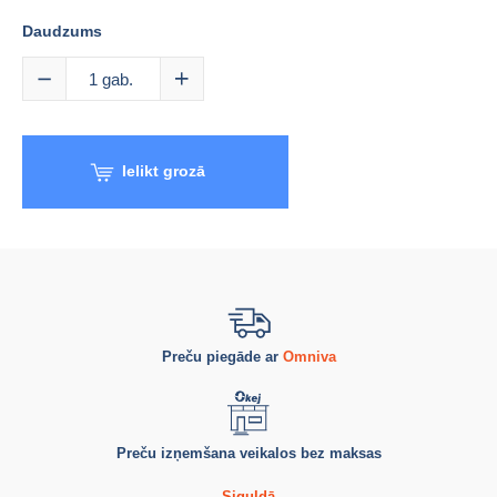
Daudzums
1
gab.
Ielikt grozā
Preču piegāde ar
Omniva
Preču izņemšana veikalos bez maksas
Siguldā