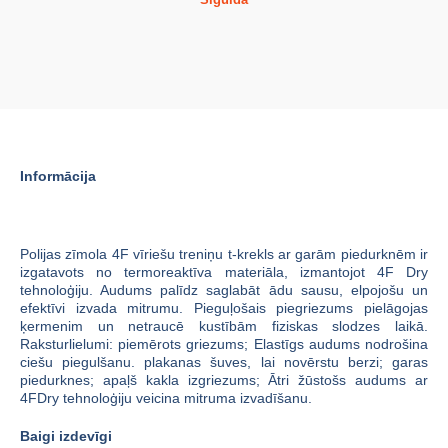
Informācija
Polijas zīmola 4F vīriešu treniņu t-krekls ar garām piedurknēm ir
izgatavots no termoreaktīva materiāla, izmantojot 4F Dry
tehnoloģiju.
Audums palīdz saglabāt ādu sausu, elpojošu un
efektīvi izvada mitrumu.
Pieguļošais piegriezums pielāgojas
ķermenim un netraucē kustībām fiziskas slodzes laikā.
Raksturlielumi:
piemērots griezums;
Elastīgs audums nodrošina
ciešu piegulšanu.
plakanas šuves, lai novērstu berzi;
garas
piedurknes;
apaļš kakla izgriezums;
Ātri žūstošs audums ar
4FDry tehnoloģiju veicina mitruma izvadīšanu.
Baigi izdevīgi