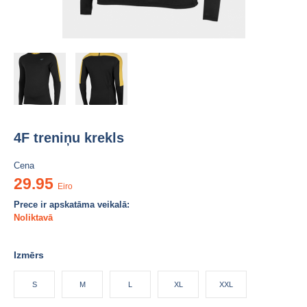
4F treniņu krekls
Cena
29.95
Eiro
Prece ir apskatāma veikalā:
Noliktavā
Izmērs
S
M
L
XL
XXL