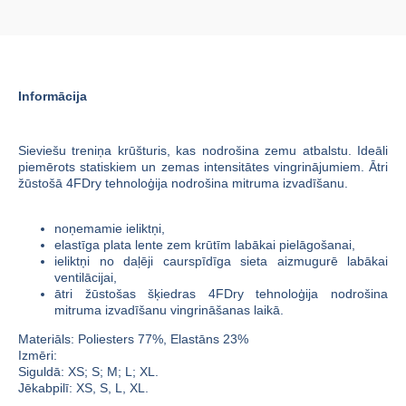
Informācija
Sieviešu treniņa krūšturis, kas nodrošina zemu atbalstu. Ideāli
piemērots statiskiem un zemas intensitātes vingrinājumiem. Ātri
žūstošā 4FDry tehnoloģija nodrošina mitruma izvadīšanu.
noņemamie ieliktņi,
elastīga plata lente zem krūtīm labākai pielāgošanai,
ieliktņi no daļēji caurspīdīga sieta aizmugurē labākai
ventilācijai,
ātri žūstošas šķiedras 4FDry tehnoloģija nodrošina
mitruma izvadīšanu vingrināšanas laikā.
Materiāls:
Poliesters 77%,
Elastāns 23%
Izmēri:
Siguldā: XS; S; M; L; XL.
Jēkabpilī: XS, S, L, XL.