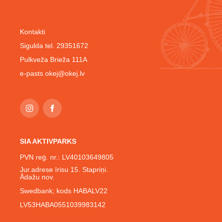
Kontakti
Sigulda tel. 29351672
Pulkveža Brieža 111A
e-pasts
okej@okej.lv
SIA AKTIVPARKS
PVN reģ. nr.: LV40103649805
Jur.adrese īrisu 15. Stapriņi.
Ādažu nov.
Swedbank; kods HABALV22
LV53HABA0551039983142