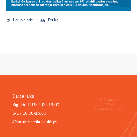
Lejupielādē
Drukā
Darba laiks
Sigulda P-Pk 9.00-19.00
S-Sv 10.00-16.00
Jēkabpils veikals slēgts