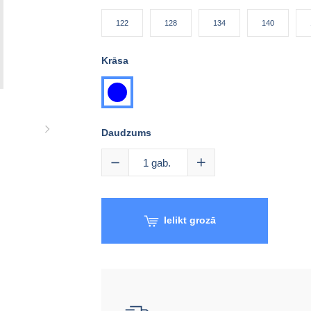
122
128
134
140
Krāsa
zila
Daudzums
1
gab.
Ielikt grozā