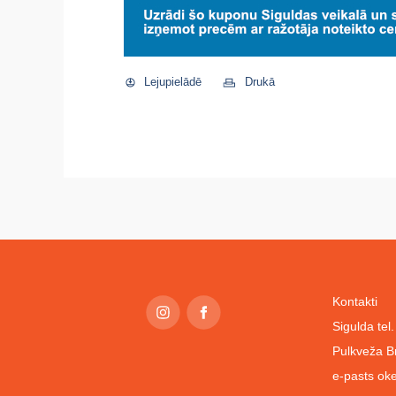
Lejupielādē
Drukā
Kontakti
Sigulda te
Pulkveža B
e-pasts
oke