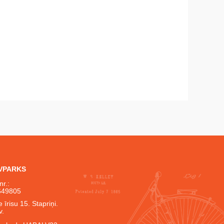
IVPARKS
nr.:
649805
 īrisu 15. Stapriņi.
v.