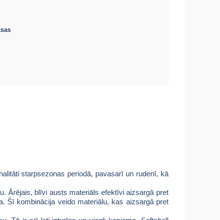
ksas
onalitāti starpsezonas periodā, pavasarī un rudenī, kā
. Ārējais, blīvi austs materiāls efektīvi aizsargā pret
ta. Šī kombinācija veido materiālu, kas aizsargā pret