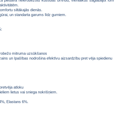
aka piedāvā neierobežotu kustības brīvību, vienlaikus saglabājot formu
aktivitātēm.
omfortu siltākajās dienās.
figūrai, un standarta garums līdz gurniem.
S:
 ierobežo mitruma uzsūkšanos
izains un īpašības nodrošina efektīvu aizsardzību pret vēja spiedienu
pretvēja atloku
liem lietus vai sniega nokrišņiem.
94%, Elastans 6%.