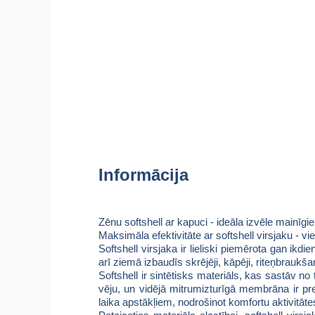
Informācija
Zēnu softshell ar kapuci - ideāla izvēle mainīg
Maksimāla efektivitāte ar softshell virsjaku - 
Softshell virsjaka ir lieliski piemērota gan ikd
arī ziemā izbaudīs skrējēji, kāpēji, riteņbraukša
Softshell ir sintētisks materiāls, kas sastāv no
vēju, un vidējā mitrumizturīgā membrāna ir prec
laika apstākļiem, nodrošinot komfortu aktivitātes