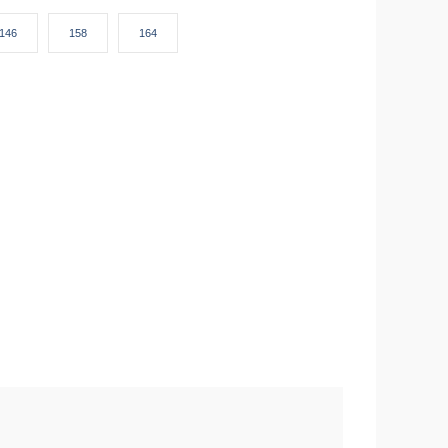
146
158
164