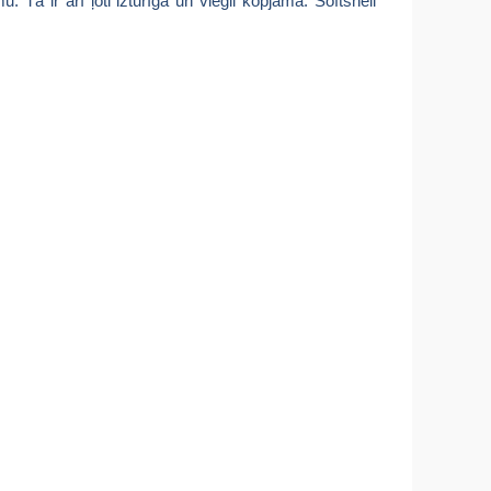
. Tā ir arī ļoti izturīga un viegli kopjama. Softshell