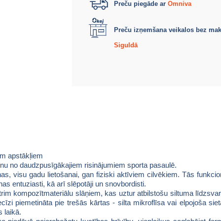
Preču piegāde ar
Omniva
Preču izņemšana veikalos bez ma
Siguldā
iem apstākļiem
vienu no daudzpusīgākajiem risinājumiem sporta pasaulē.
ienas, visu gadu lietošanai, gan fiziski aktīviem cilvēkiem. Tās funkci
nas entuziasti, kā arī slēpotāji un snovbordisti.
 trim kompozītmateriālu slāņiem, kas uztur atbilstošu siltuma līdzsvaru
īzi piemetināta pie trešās kārtas - silta mikroflīsa vai elpojoša sie
 laikā.