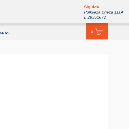
Siguldā
Pulkveža Brieža 111A
t. 29351672
0
ŠANĀS