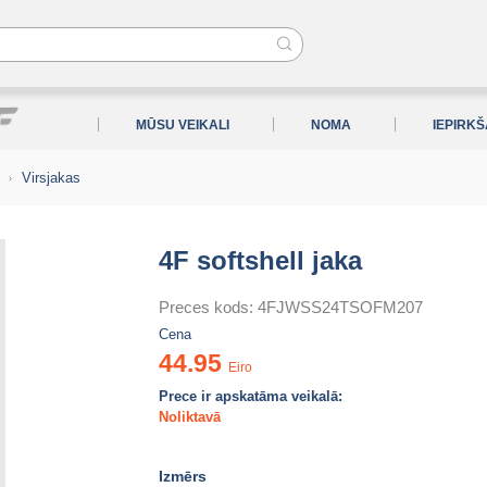
MŪSU VEIKALI
NOMA
IEPIRK
s
Virsjakas
4F softshell jaka
Preces kods:
4FJWSS24TSOFM207
Cena
44.95
Eiro
Prece ir apskatāma veikalā:
Noliktavā
Izmērs