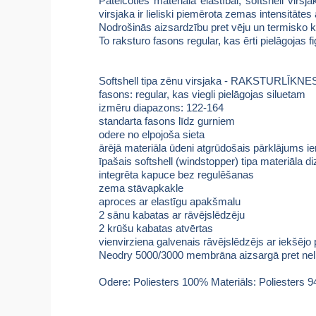
Pateicoties materiāla elastībai, softshell virsj
virsjaka ir lieliski piemērota zemas intensitātes 
Nodrošinās aizsardzību pret vēju un termisko k
To raksturo fasons regular, kas ērti pielāgojas 
Softshell tipa zēnu virsjaka - RAKSTURLĪKNE
fasons: regular, kas viegli pielāgojas siluetam
izmēru diapazons: 122-164
standarta fasons līdz gurniem
odere no elpojoša sieta
ārējā materiāla ūdeni atgrūdošais pārklājums
īpašais softshell (windstopper) tipa materiāla d
integrēta kapuce bez regulēšanas
zema stāvapkakle
aproces ar elastīgu apakšmalu
2 sānu kabatas ar rāvējslēdzēju
2 krūšu kabatas atvērtas
vienvirziena galvenais rāvējslēdzējs ar iekšējo 
Neodry 5000/3000 membrāna aizsargā pret nelie
Odere: Poliesters 100% Materiāls: Poliesters 