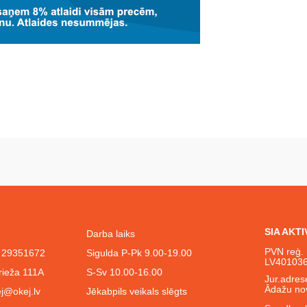
SIA AKT
Darba laiks
PVN reģ. 
l. 29351672
Sigulda P-Pk 9.00-19.00
LV40103
rieža 111A
S-Sv 10.00-16.00
Jur.adrese
Ādažu no
j@okej.lv
Jēkabpils veikals slēgts