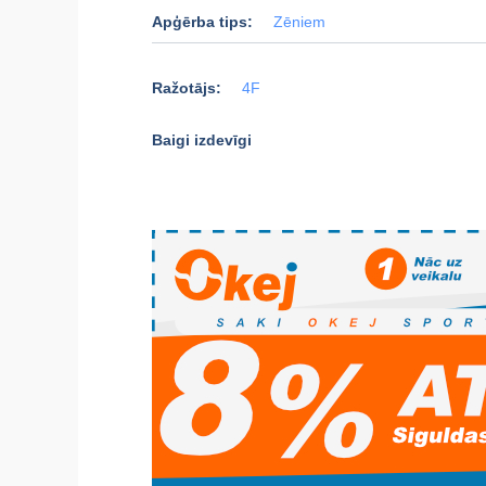
Apģērba tips:
Zēniem
Ražotājs:
4F
Baigi izdevīgi