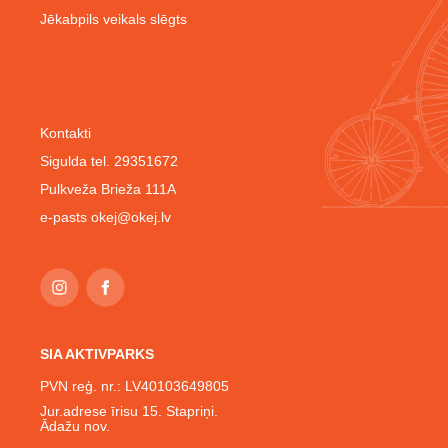
Jēkabpils veikals slēgts
Kontakti
Sigulda tel. 29351672
Pulkveža Brieža 111A
e-pasts
okej@okej.lv
SIA AKTIVPARKS
PVN reģ. nr.: LV40103649805
Jur.adrese īrisu 15. Stapriņi.
Ādažu nov.