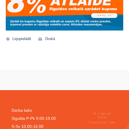
Lejupielādē
Drukā
Darba laiks
Sigulda P-Pk 9.00-19.00
S-Sv 10.00-16.00