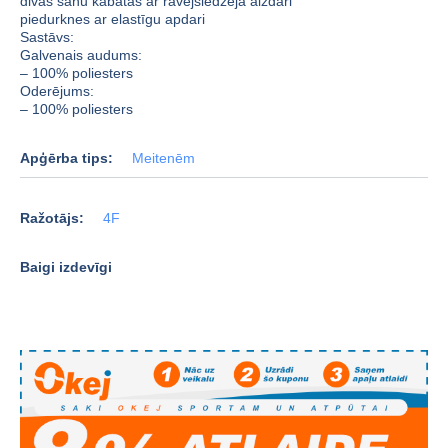
divas sānu kabatas ar rāvējslēdzēja aizdari
piedurknes ar elastīgu apdari
Sastāvs:
Galvenais audums:
– 100% poliesters
Oderējums:
– 100% poliesters
Apģērba tips:
Meitenēm
Ražotājs:
4F
Baigi izdevīgi