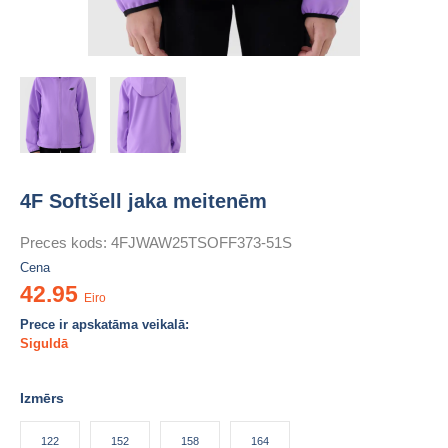
4F Softšell jaka meitenēm
Preces kods:
4FJWAW25TSOFF373-51S
Cena
42.95
Eiro
Prece ir apskatāma veikalā:
Siguldā
Izmērs
122
152
158
164