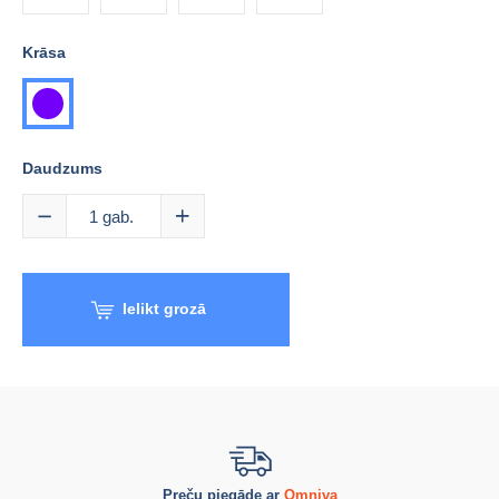
Krāsa
violeta
Daudzums
1
gab.
Ielikt grozā
Preču piegāde ar
Omniva