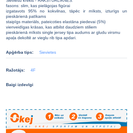
Sieviešu krekls - RAKSTURLĪKNES:
fasons: slim, kas pielāgojas figūrai
izgatavots 95% no kokvilnas, tāpēc ir mīksts, izturīgs un
pieskārienā patīkams
staipīgs materiāls, pateicoties elastāna piedevai (5%)
vienveidīgas krāsas, kas atbilst daudziem stiliem
pieskārienā mīksts single jersey tipa audums ar gludu virsmu
apaļa dekoltē ar vieglu rib tipa apdari.
Apģērba tips:
Sievietes
Ražotājs:
4F
Baigi izdevīgi