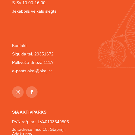
S-Sv 10.00-16.00
Jēkabpils veikals slēgts
Kontakti
Sigulda tel. 29351672
Pulkveža Brieža 111A
e-pasts
okej@okej.lv
SIA AKTIVPARKS
PVN reģ. nr.: LV40103649805
Jur.adrese īrisu 15. Stapriņi.
Ādažu nov.