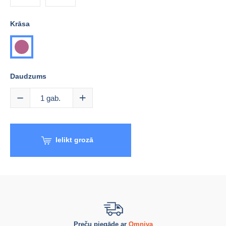
Krāsa
gaiši
violeta
Daudzums
1
gab.
Ielikt grozā
Preču piegāde ar
Omniva