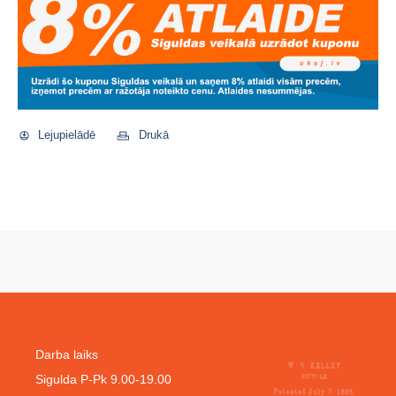
Lejupielādē
Drukā
Darba laiks
Sigulda P-Pk 9.00-19.00