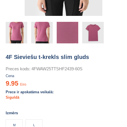
4F Sieviešu t-krekls slim gluds
Preces kods:
4FWAW25TTSHF2439-60S
Cena
9.95
Eiro
Prece ir apskatāma veikalā:
Siguldā
Izmērs
M
L