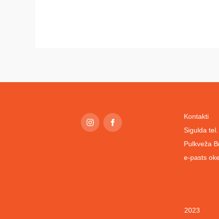
Kontakti
Sigulda te
Pulkveža B
e-pasts
oke
2023