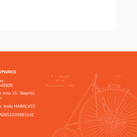
IVPARKS
nr.:
649805
 īrisu 15. Stapriņi.
v.
; kods HABALV22
A0551039983142