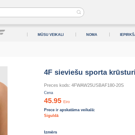
MŪSU VEIKALI
NOMA
IEPIRK
4F sieviešu sporta krūstur
Preces kods:
4FWAW25USBAF180-20S
Cena
45.95
Eiro
Prece ir apskatāma veikalā:
Siguldā
Izmērs