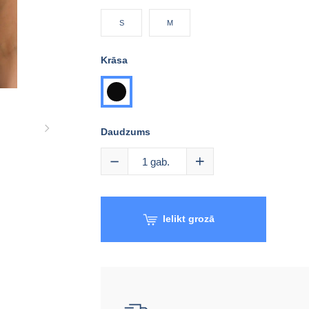
S
M
Krāsa
melna
Daudzums
1
gab.
Ielikt grozā