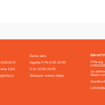
SIA AKT
Darba laiks
PVN reģ. 
l. 29351672
Sigulda P-Pk 9.00-19.00
LV40103
rieža 111A
S-Sv 10.00-16.00
Jur.adrese
Ādažu no
j@okej.lv
Jēkabpils veikals slēgts
Swedbank
LV53HAB