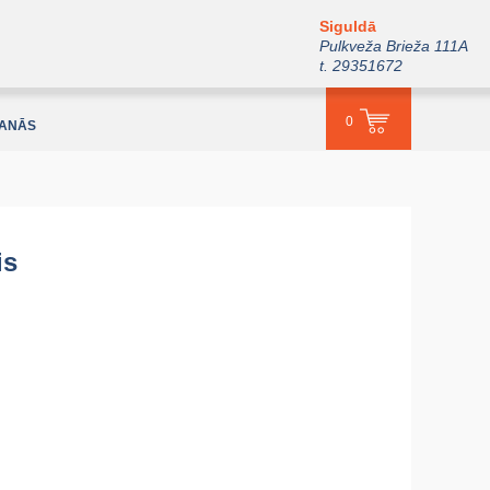
Siguldā
Pulkveža Brieža 111A
t. 29351672
0
ŠANĀS
is