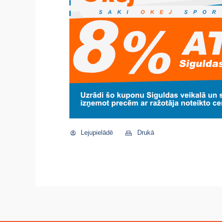
Lejupielādē
Drukā