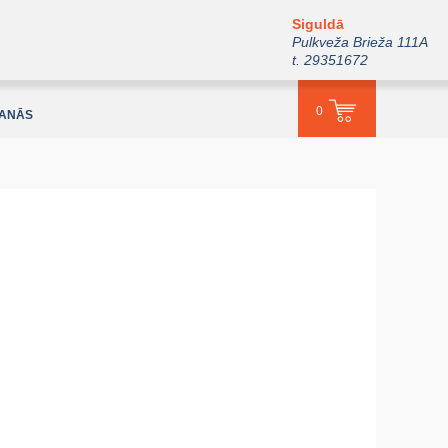
Siguldā
Pulkveža Brieža 111A
t. 29351672
0
ŠANĀS