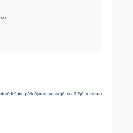
ksas
atgrūdošais pārklājums pasargā no ārējā mitruma