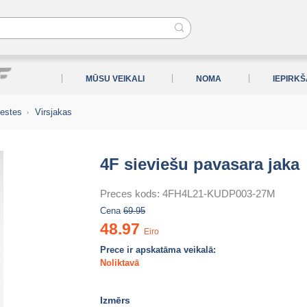
MŪSU VEIKALI
NOMA
IEPIRK
vestes
Virsjakas
4F sieviešu pavasara jaka
Preces kods:
4FH4L21-KUDP003-27M
Cena
69.95
48.97
Eiro
Prece ir apskatāma veikalā:
Noliktavā
Izmērs