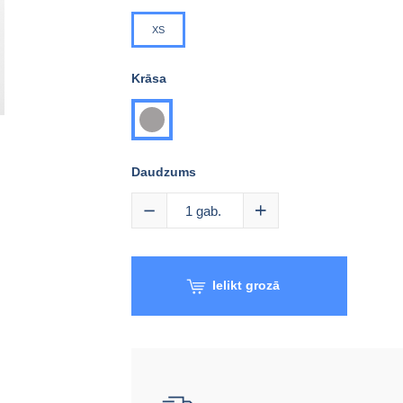
XS
Krāsa
pelēka
Daudzums
1
gab.
Ielikt grozā