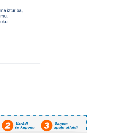
ma izturībai,
tumu,
loku,