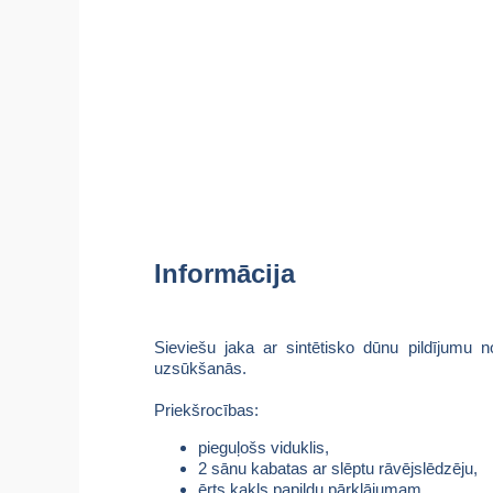
Informācija
Sieviešu jaka ar sintētisko dūnu pildījumu 
uzsūkšanās.
Priekšrocības:
pieguļošs viduklis,
2 sānu kabatas ar slēptu rāvējslēdzēju,
ērts kakls papildu pārklājumam,