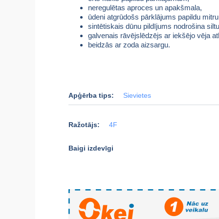
neregulētas aproces un apakšmala,
ūdeni atgrūdošs pārklājums papildu mitru
sintētiskais dūnu pildījums nodrošina sil
galvenais rāvējslēdzējs ar iekšējo vēja at
beidzās ar zoda aizsargu.
Apģērba tips:
Sievietes
Ražotājs:
4F
Baigi izdevīgi