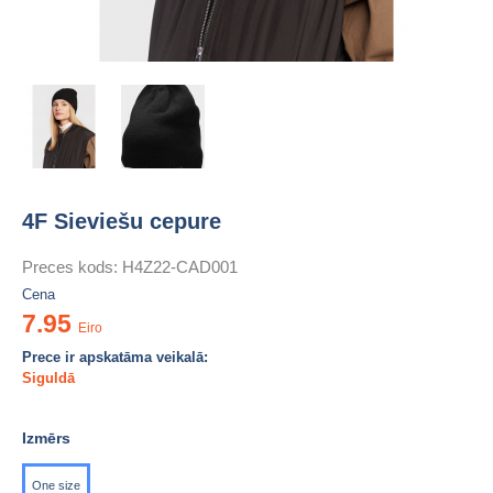
4F Sieviešu cepure
Preces kods:
H4Z22-CAD001
Cena
7.95
Eiro
Prece ir apskatāma veikalā:
Siguldā
Izmērs
One size