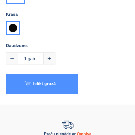
Krāsa
melna
Daudzums
1
gab.
Ielikt grozā
Preču piegāde ar
Omniva