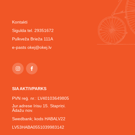
Kontakti
Sigulda tel. 29351672
Pulkveža Brieža 111A
e-pasts
okej@okej.lv
SIA AKTIVPARKS
PVN reģ. nr.: LV40103649805
Jur.adrese īrisu 15. Stapriņi.
Ādažu nov.
Swedbank; kods HABALV22
LV53HABA0551039983142