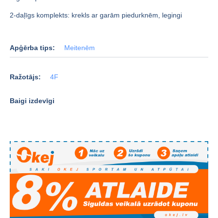
2-daļīgs komplekts: krekls ar garām piedurknēm, legingi
Apģērba tips:
Meitenēm
Ražotājs:
4F
Baigi izdevīgi