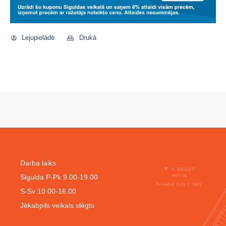
Lejupielādē
Drukā
Darba laiks
Sigulda P-Pk 9.00-19.00
S-Sv 10.00-16.00
Jēkabpils veikals slēgts