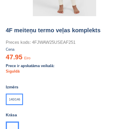
4F meiteņu termo veļas komplekts
Preces kods:
4FJWAW25USEAF251
Cena
47.95
Eiro
Prece ir apskatāma veikalā:
Siguldā
Izmērs
140/146
Krāsa
balta