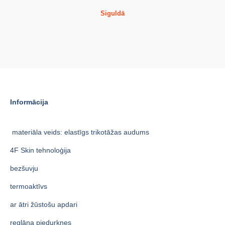
Siguldā
Informācija
materiāla veids: elastīgs trikotāžas audums
4F Skin tehnoloģija
bezšuvju
termoaktīvs
ar ātri žūstošu apdari
reglāna piedurknes