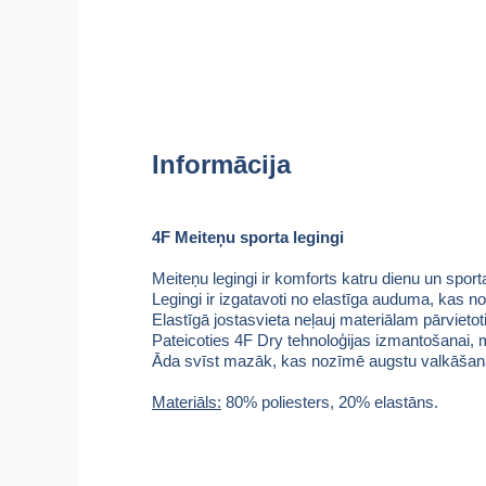
Informācija
4F Meiteņu sporta legingi
Meiteņu legingi ir komforts katru dienu un sporta
Legingi ir izgatavoti no elastīga auduma, kas 
Elastīgā jostasvieta neļauj materiālam pārvietot
Pateicoties 4F Dry tehnoloģijas izmantošanai, ma
Āda svīst mazāk, kas nozīmē augstu valkāšan
Materiāls:
80% poliesters, 20% elastāns.