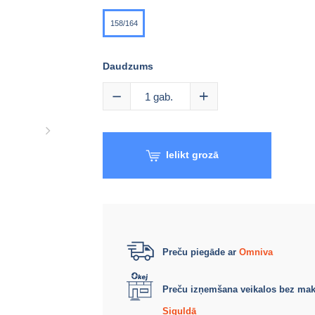
158/164
Daudzums
1
gab.
Ielikt grozā
Preču piegāde ar
Omniva
Preču izņemšana veikalos bez ma
Siguldā