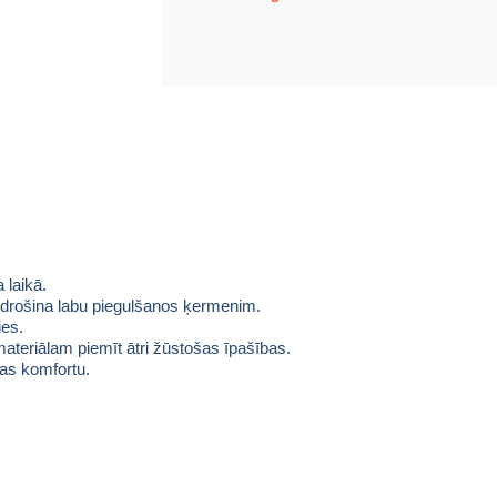
 laikā.
nodrošina labu piegulšanos ķermenim.
ies.
teriālam piemīt ātri žūstošas ​​īpašības.
as komfortu.