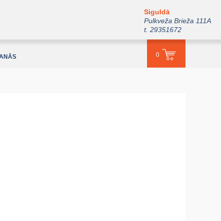
Siguldā
Pulkveža Brieža 111A
t. 29351672
0
ŠANĀS