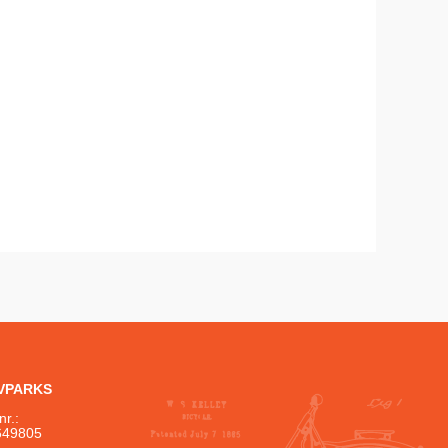
IVPARKS
nr.:
649805