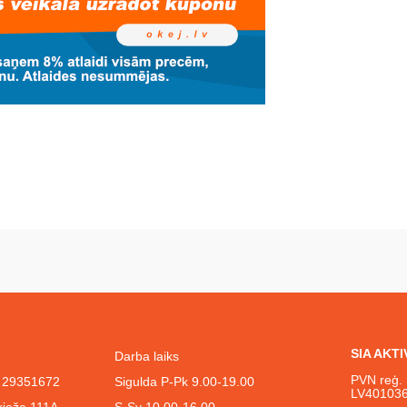
SIA AKT
Darba laiks
PVN reģ. 
l. 29351672
Sigulda P-Pk 9.00-19.00
LV40103
rieža 111A
S-Sv 10.00-16.00