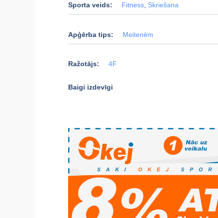
Sporta veids:
Fitness
,
Skriešana
Apģērba tips:
Meitenēm
Ražotājs:
4F
Baigi izdevīgi