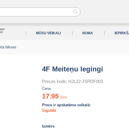
MŪSU VEIKALI
NOMA
IEPIRK
rta bikses
4F Meiteņu legingi
Preces kods:
HJL22-JSPDF003
Cena
17.95
Eiro
Prece ir apskatāma veikalā:
Siguldā
Izmērs