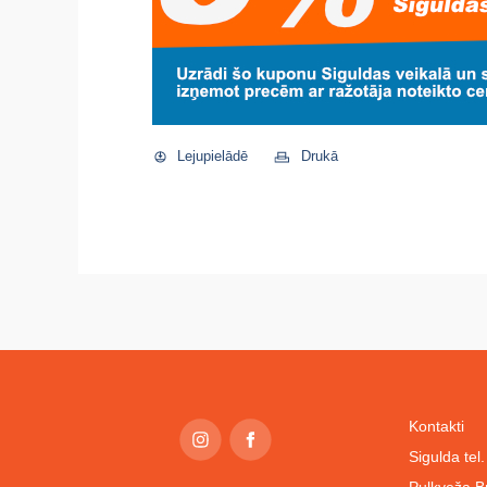
Lejupielādē
Drukā
Kontakti
Sigulda te
Pulkveža B