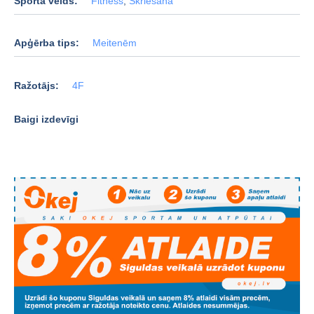
Sporta veids:
Fitness
,
Skriešana
Apģērba tips:
Meitenēm
Ražotājs:
4F
Baigi izdevīgi