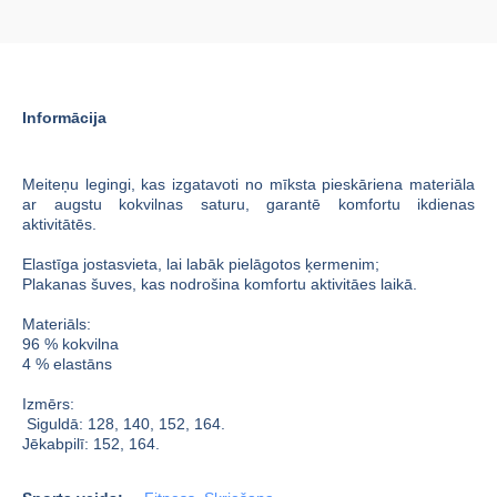
Informācija
Meiteņu legingi, kas izgatavoti no mīksta pieskāriena materiāla
ar augstu kokvilnas saturu, garantē komfortu ikdienas
aktivitātēs.
Elastīga jostasvieta, lai labāk pielāgotos ķermenim;
Plakanas šuves, kas nodrošina komfortu aktivitāes laikā.
Materiāls:
96 % kokvilna
4 % elastāns
Izmērs:
Siguldā: 128, 140, 152, 164.
Jēkabpilī: 152, 164.