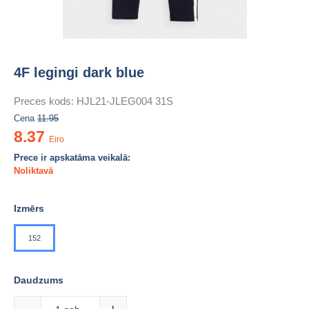
4F legingi dark blue
Preces kods:
HJL21-JLEG004 31S
Cena
11.95
8.37
Eiro
Prece ir apskatāma veikalā:
Noliktavā
Izmērs
152
Daudzums