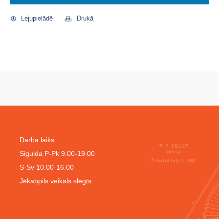
Lejupielādē
Drukā
Darba laiks
Sigulda P-Pk 9.00-19.00
S-Sv 10.00-16.00
Jēkabpils veikals slēgts