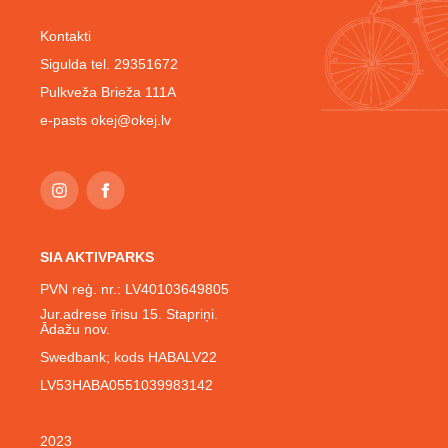
Kontakti
Sigulda tel. 29351672
Pulkveža Brieža 111A
e-pasts
okej@okej.lv
SIA AKTIVPARKS
PVN reģ. nr.: LV40103649805
Jur.adrese īrisu 15. Stapriņi.
Ādažu nov.
Swedbank; kods HABALV22
LV53HABA0551039983142
2023