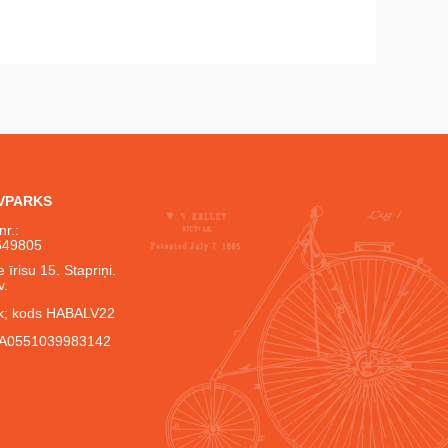
IVPARKS
nr.:
649805
 īrisu 15. Stapriņi.
v.
; kods HABALV22
A0551039983142