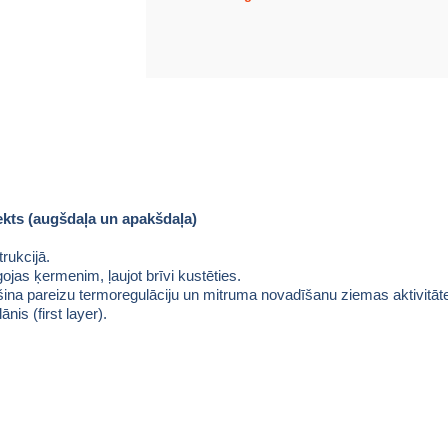
kts (augšdaļa un apakšdaļa)
rukcijā.
āgojas ķermenim, ļaujot brīvi kustēties.
ina pareizu termoregulāciju un mitruma novadīšanu ziemas aktivitāte
nis (first layer).