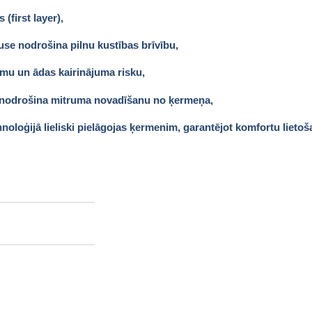
(first layer),
use nodrošina pilnu kustības brīvību,
mu un ādas kairinājuma risku,
ā nodrošina mitruma novadīšanu no ķermeņa,
noloģijā lieliski pielāgojas ķermenim, garantējot komfortu lietoš