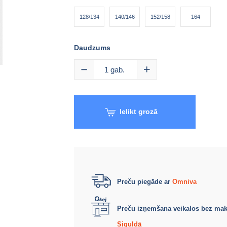
128/134
140/146
152/158
164
Daudzums
1
gab.
Ielikt grozā
Preču piegāde ar
Omniva
Preču izņemšana veikalos bez ma
Siguldā