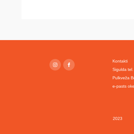
Kontakti
Sigulda te
Pulkveža B
e-pasts
oke
2023