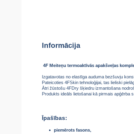
Informācija
4F Meiteņu termoaktīvās apakšveļas komple
Izgatavotas no elastīga auduma bezšuvju konst
Pateicoties 4FSkin tehnoloģijai, tas lieliski piel
Ātri žūstošu 4FDry šķiedru izmantošana nodroš
Produkts ideāls lietošanai kā pirmais apģērba slā
Īpašības:
piemērots fasons,