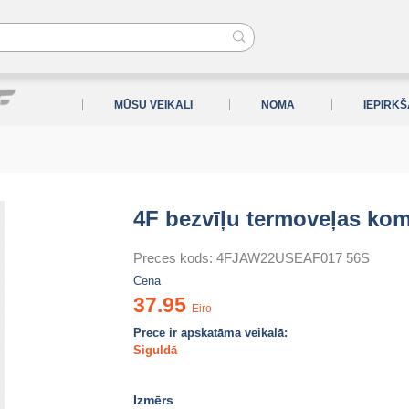
MŪSU VEIKALI
NOMA
IEPIRK
4F bezvīļu termoveļas kom
Preces kods:
4FJAW22USEAF017 56S
Cena
37.95
Eiro
Prece ir apskatāma veikalā:
Siguldā
Izmērs