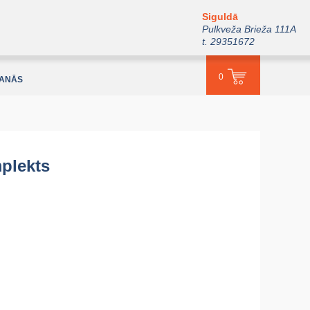
Siguldā
Pulkveža Brieža 111A
t. 29351672
0
ŠANĀS
plekts