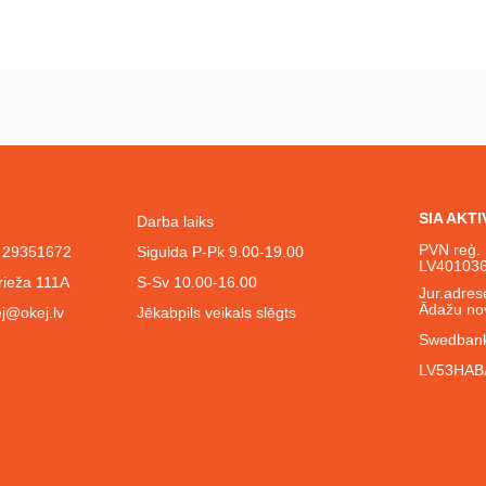
SIA AKT
Darba laiks
PVN reģ. 
l. 29351672
Sigulda P-Pk 9.00-19.00
LV40103
rieža 111A
S-Sv 10.00-16.00
Jur.adrese
Ādažu no
j@okej.lv
Jēkabpils veikals slēgts
Swedbank
LV53HAB