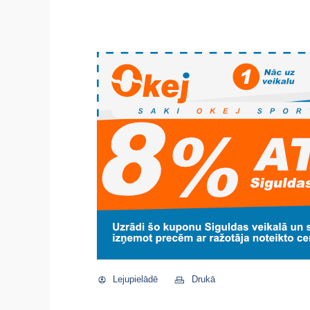
Lejupielādē
Drukā