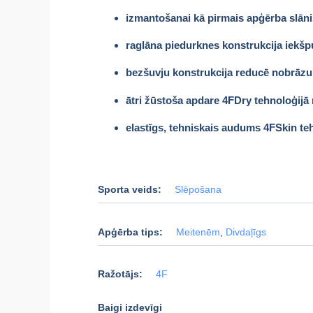
izmantošanai kā pirmais apģērba slānis 
raglāna piedurknes konstrukcija iekšp
bezšuvju konstrukcija reducē nobrāzu
ātri žūstoša apdare 4FDry tehnoloģij
elastīgs, tehniskais audums 4FSkin teh
Sporta veids:
Slēpošana
Apģērba tips:
Meitenēm
,
Divdaļīgs
Ražotājs:
4F
Baigi izdevīgi