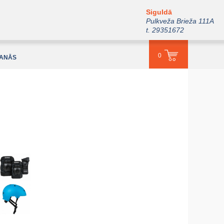
Siguldā
Pulkveža Brieža 111A
t. 29351672
0
ŠANĀS