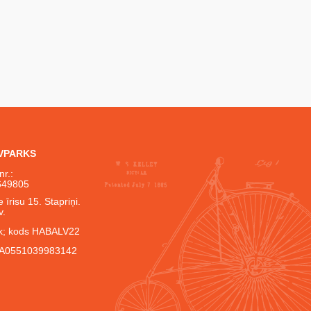
IVPARKS
nr.:
649805
 īrisu 15. Stapriņi.
v.
; kods HABALV22
A0551039983142