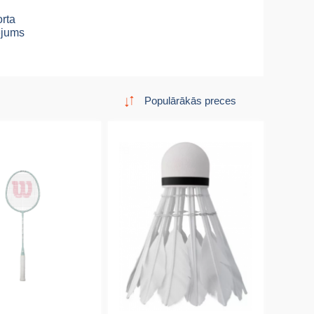
rta
ējums
Populārākās preces