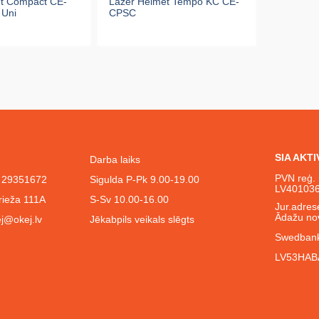
t Compact CE-
Lazer Helmet Tempo KC CE-
 Uni
CPSC
SIA AKT
Darba laiks
PVN reģ. 
l. 29351672
Sigulda P-Pk 9.00-19.00
LV40103
rieža 111A
S-Sv 10.00-16.00
Jur.adrese
Ādažu no
j@okej.lv
Jēkabpils veikals slēgts
Swedbank
LV53HAB