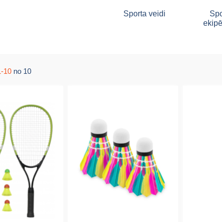
Sporta veidi
Spo
ekip
1-10
no 10