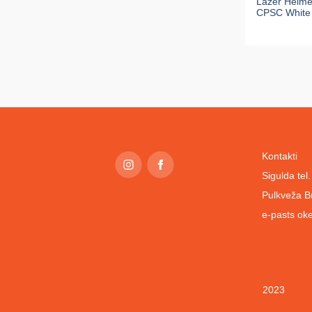
Lazer Helme
CPSC White
Kontakti
Sigulda te
Pulkveža B
e-pasts
oke
2023