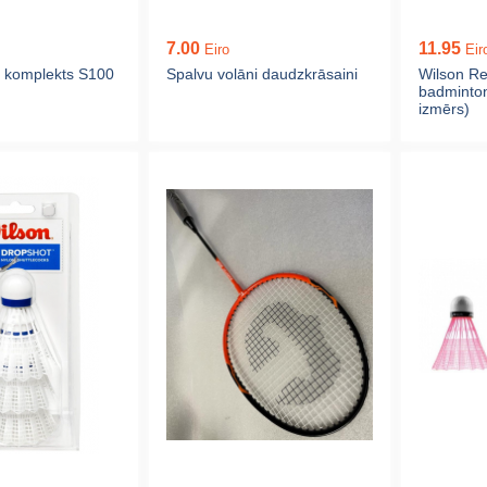
7.00
11.95
Eiro
Eir
 komplekts S100
Spalvu volāni daudzkrāsaini
Wilson Re
badminton
izmērs)