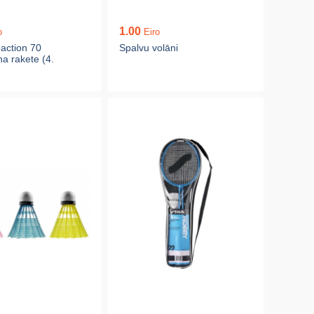
1.00
o
Eiro
action 70
Spalvu volāni
a rakete (4.